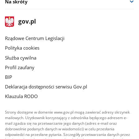
Na skróty
stopka
Strona
gov.pl
gov.pl
główna
Rządowe Centrum Legislacji
Polityka cookies
Służba cywilna
Profil zaufany
BIP
Deklaracja dostępności serwisu Gov.pl
Klauzula RODO
Strony dostępne w domenie www.gov.pl mogą zawierać adresy skrzynek
mailowych. Użytkownik korzystający z odnośnika będącego adresem e-
mail zgadza się na przetwarzanie jego danych (adres e-mail oraz
dobrowolnie podanych danych w wiadomości) w celu przesłania
odpowiedzi na przesłane pytania. Szczegóły przetwarzania danych przez