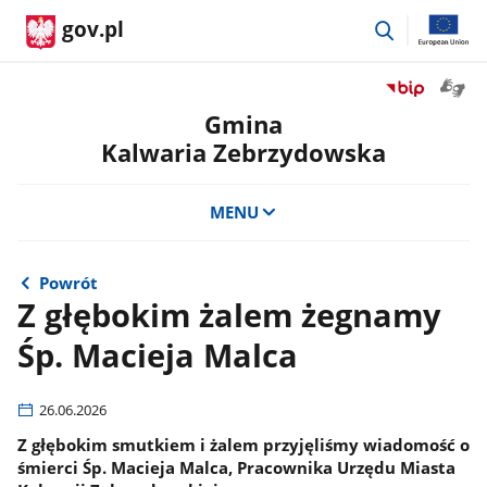
przejdź
gov.pl
do
wyszukiwar
Otwór
Przejdź
okno
do
Gmina
z
serwisu
Kalwaria Zebrzydowska
tłuma
Biuletyn
języka
Informacji
migow
Publicznej
MENU
Gmina
Kalwaria
Zebrzydowsk
Powrót
Z głębokim żalem żegnamy
Śp. Macieja Malca
26.06.2026
Z głębokim smutkiem i żalem przyjęliśmy wiadomość o
śmierci Śp. Macieja Malca, Pracownika Urzędu Miasta