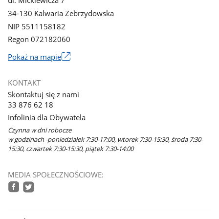
ul. Mickiewicza 7
34-130 Kalwaria Zebrzydowska
NIP 5511158182
Regon 072182060
Link
Pokaż na mapie
otworzy
się
KONTAKT
w
Skontaktuj się z nami
nowym
33 876 62 18
oknie
Infolinia dla Obywatela
Czynna w dni robocze
w godzinach -poniedziałek 7:30-17:00, wtorek 7:30-15:30, środa 7:30-
15:30, czwartek 7:30-15:30, piątek 7:30-14:00
MEDIA SPOŁECZNOŚCIOWE:
facebook
twitter