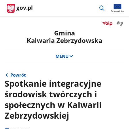
przejdź
gov.pl
do
wyszukiwar
Otwór
Przejdź
okno
do
Gmina
z
serwisu
Kalwaria Zebrzydowska
tłuma
Biuletyn
języka
Informacji
migow
Publicznej
MENU
Gmina
Kalwaria
Zebrzydowsk
Powrót
Spotkanie integracyjne
środowisk twórczych i
społecznych w Kalwarii
Zebrzydowskiej