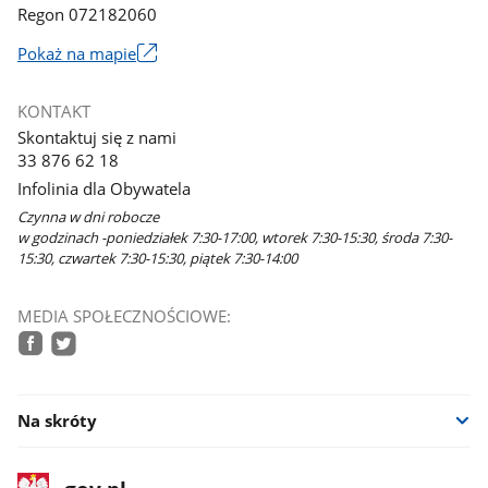
Regon 072182060
Link
Pokaż na mapie
otworzy
się
KONTAKT
w
Skontaktuj się z nami
nowym
33 876 62 18
oknie
Infolinia dla Obywatela
Czynna w dni robocze
w godzinach -poniedziałek 7:30-17:00, wtorek 7:30-15:30, środa 7:30-
15:30, czwartek 7:30-15:30, piątek 7:30-14:00
MEDIA SPOŁECZNOŚCIOWE:
facebook
twitter
Na skróty
stopka
Strona