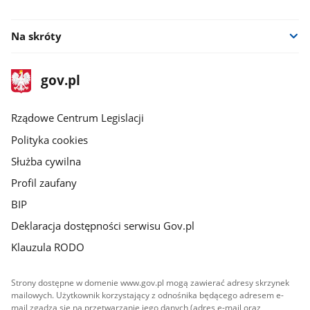
facebook
twitter
Na skróty
stopka
Strona
gov.pl
gov.pl
główna
Rządowe Centrum Legislacji
Polityka cookies
Służba cywilna
Profil zaufany
BIP
Deklaracja dostępności serwisu Gov.pl
Klauzula RODO
Strony dostępne w domenie www.gov.pl mogą zawierać adresy skrzynek
mailowych. Użytkownik korzystający z odnośnika będącego adresem e-
mail zgadza się na przetwarzanie jego danych (adres e-mail oraz