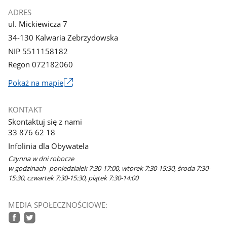
ADRES
ul. Mickiewicza 7
34-130 Kalwaria Zebrzydowska
NIP 5511158182
Regon 072182060
Link
Pokaż na mapie
otworzy
się
KONTAKT
w
Skontaktuj się z nami
nowym
33 876 62 18
oknie
Infolinia dla Obywatela
Czynna w dni robocze
w godzinach -poniedziałek 7:30-17:00, wtorek 7:30-15:30, środa 7:30-
15:30, czwartek 7:30-15:30, piątek 7:30-14:00
MEDIA SPOŁECZNOŚCIOWE: