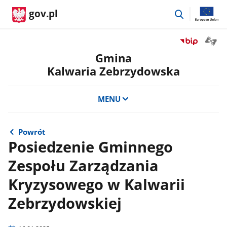
przejdź
gov.pl
do
wyszukiwar
Otwór
Przejdź
okno
do
Gmina
z
serwisu
Kalwaria Zebrzydowska
tłuma
Biuletyn
języka
Informacji
migow
Publicznej
MENU
Gmina
Kalwaria
Zebrzydowsk
Powrót
Posiedzenie Gminnego
Zespołu Zarządzania
Kryzysowego w Kalwarii
Zebrzydowskiej