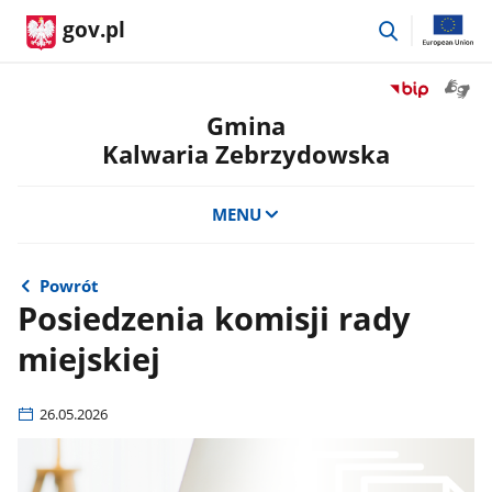
przejdź
gov.pl
do
wyszukiwar
Otwór
Przejdź
okno
do
Gmina
z
serwisu
Kalwaria Zebrzydowska
tłuma
Biuletyn
języka
Informacji
migow
Publicznej
MENU
Gmina
Kalwaria
Zebrzydowsk
Powrót
Posiedzenia komisji rady
miejskiej
26.05.2026