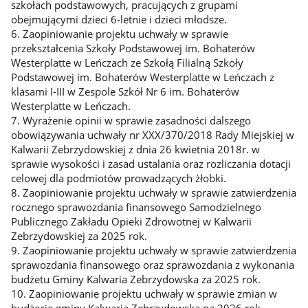
szkołach podstawowych, pracujących z grupami
obejmującymi dzieci 6-letnie i dzieci młodsze.
6. Zaopiniowanie projektu uchwały w sprawie
przekształcenia Szkoły Podstawowej im. Bohaterów
Westerplatte w Leńczach ze Szkołą Filialną Szkoły
Podstawowej im. Bohaterów Westerplatte w Leńczach z
klasami I-III w Zespole Szkół Nr 6 im. Bohaterów
Westerplatte w Leńczach.
7. Wyrażenie opinii w sprawie zasadności dalszego
obowiązywania uchwały nr XXX/370/2018 Rady Miejskiej w
Kalwarii Zebrzydowskiej z dnia 26 kwietnia 2018r. w
sprawie wysokości i zasad ustalania oraz rozliczania dotacji
celowej dla podmiotów prowadzących żłobki.
8. Zaopiniowanie projektu uchwały w sprawie zatwierdzenia
rocznego sprawozdania finansowego Samodzielnego
Publicznego Zakładu Opieki Zdrowotnej w Kalwarii
Zebrzydowskiej za 2025 rok.
9. Zaopiniowanie projektu uchwały w sprawie zatwierdzenia
sprawozdania finansowego oraz sprawozdania z wykonania
budżetu Gminy Kalwaria Zebrzydowska za 2025 rok.
10. Zaopiniowanie projektu uchwały w sprawie zmian w
budżecie gminy Kalwaria Zebrzydowska na 2026 rok.