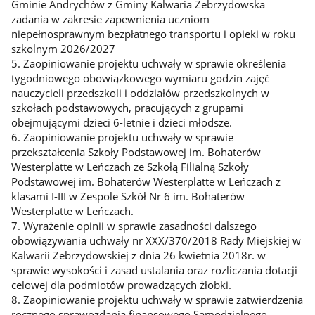
Gminie Andrychów z Gminy Kalwaria Zebrzydowska
zadania w zakresie zapewnienia uczniom
niepełnosprawnym bezpłatnego transportu i opieki w roku
szkolnym 2026/2027
5. Zaopiniowanie projektu uchwały w sprawie określenia
tygodniowego obowiązkowego wymiaru godzin zajęć
nauczycieli przedszkoli i oddziałów przedszkolnych w
szkołach podstawowych, pracujących z grupami
obejmującymi dzieci 6-letnie i dzieci młodsze.
6. Zaopiniowanie projektu uchwały w sprawie
przekształcenia Szkoły Podstawowej im. Bohaterów
Westerplatte w Leńczach ze Szkołą Filialną Szkoły
Podstawowej im. Bohaterów Westerplatte w Leńczach z
klasami I-III w Zespole Szkół Nr 6 im. Bohaterów
Westerplatte w Leńczach.
7. Wyrażenie opinii w sprawie zasadności dalszego
obowiązywania uchwały nr XXX/370/2018 Rady Miejskiej w
Kalwarii Zebrzydowskiej z dnia 26 kwietnia 2018r. w
sprawie wysokości i zasad ustalania oraz rozliczania dotacji
celowej dla podmiotów prowadzących żłobki.
8. Zaopiniowanie projektu uchwały w sprawie zatwierdzenia
rocznego sprawozdania finansowego Samodzielnego