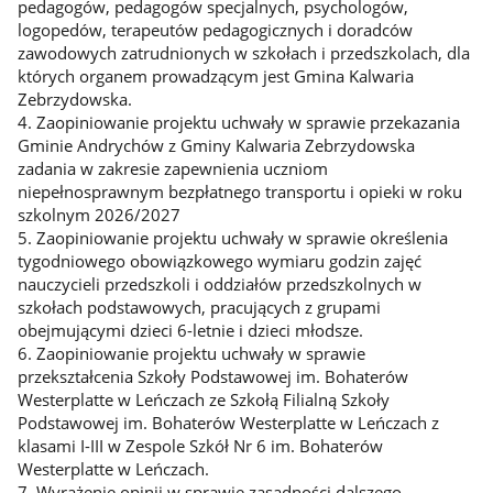
pedagogów, pedagogów specjalnych, psychologów,
logopedów, terapeutów pedagogicznych i doradców
zawodowych zatrudnionych w szkołach i przedszkolach, dla
których organem prowadzącym jest Gmina Kalwaria
Zebrzydowska.
4. Zaopiniowanie projektu uchwały w sprawie przekazania
Gminie Andrychów z Gminy Kalwaria Zebrzydowska
zadania w zakresie zapewnienia uczniom
niepełnosprawnym bezpłatnego transportu i opieki w roku
szkolnym 2026/2027
5. Zaopiniowanie projektu uchwały w sprawie określenia
tygodniowego obowiązkowego wymiaru godzin zajęć
nauczycieli przedszkoli i oddziałów przedszkolnych w
szkołach podstawowych, pracujących z grupami
obejmującymi dzieci 6-letnie i dzieci młodsze.
6. Zaopiniowanie projektu uchwały w sprawie
przekształcenia Szkoły Podstawowej im. Bohaterów
Westerplatte w Leńczach ze Szkołą Filialną Szkoły
Podstawowej im. Bohaterów Westerplatte w Leńczach z
klasami I-III w Zespole Szkół Nr 6 im. Bohaterów
Westerplatte w Leńczach.
7. Wyrażenie opinii w sprawie zasadności dalszego