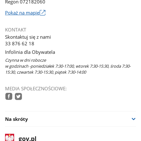
Regon 072182060
Link
Pokaż na mapie
otworzy
się
KONTAKT
w
Skontaktuj się z nami
nowym
33 876 62 18
oknie
Infolinia dla Obywatela
Czynna w dni robocze
w godzinach -poniedziałek 7:30-17:00, wtorek 7:30-15:30, środa 7:30-
15:30, czwartek 7:30-15:30, piątek 7:30-14:00
MEDIA SPOŁECZNOŚCIOWE:
facebook
twitter
Na skróty
stopka
Strona
gov.pl