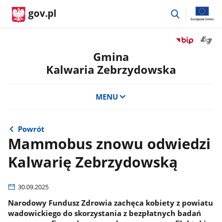
przejdź
gov.pl
do
wyszukiwar
Otwór
Przejdź
okno
do
Gmina
z
serwisu
Kalwaria Zebrzydowska
tłuma
Biuletyn
języka
Informacji
migow
Publicznej
MENU
Gmina
Kalwaria
Zebrzydowsk
Powrót
Mammobus znowu odwiedzi
Kalwarię Zebrzydowską
30.09.2025
Narodowy Fundusz Zdrowia zachęca kobiety z powiatu
wadowickiego do skorzystania z bezpłatnych badań