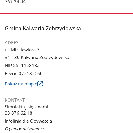
767 34 44
.
stopka
Gmina Kalwaria Zebrzydowska
ADRES
ul. Mickiewicza 7
34-130 Kalwaria Zebrzydowska
NIP 5511158182
Regon 072182060
Link
Pokaż na mapie
otworzy
się
KONTAKT
w
Skontaktuj się z nami
nowym
33 876 62 18
oknie
Infolinia dla Obywatela
Czynna w dni robocze