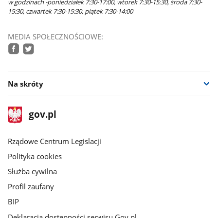
w godzinach -poniedziałek 7:30-17:00, wtorek 7:30-15:30, środa 7:30-
15:30, czwartek 7:30-15:30, piątek 7:30-14:00
MEDIA SPOŁECZNOŚCIOWE:
facebook
twitter
Na skróty
stopka
Strona
gov.pl
gov.pl
główna
Rządowe Centrum Legislacji
Polityka cookies
Służba cywilna
Profil zaufany
BIP
Deklaracja dostępności serwisu Gov.pl