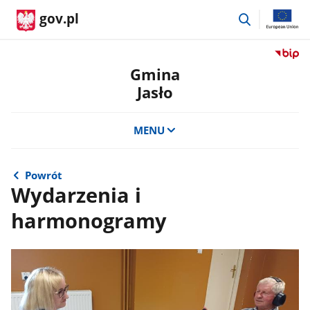
przejdź
gov.pl
do
wyszukiwar
Przejdź
do
Gmina
serwis
Jasło
Biulety
Informa
Publicz
MENU
Gmina
Jasło
Powrót
Wydarzenia i
harmonogramy