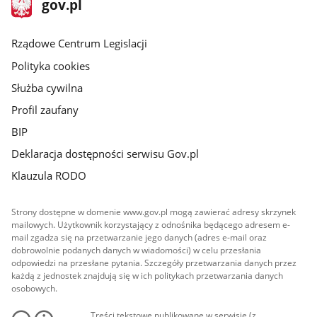
Strona
gov.pl
gov.pl
główna
Rządowe Centrum Legislacji
Polityka cookies
Służba cywilna
Profil zaufany
BIP
Deklaracja dostępności serwisu Gov.pl
Klauzula RODO
Strony dostępne w domenie www.gov.pl mogą zawierać adresy skrzynek
mailowych. Użytkownik korzystający z odnośnika będącego adresem e-
mail zgadza się na przetwarzanie jego danych (adres e-mail oraz
dobrowolnie podanych danych w wiadomości) w celu przesłania
odpowiedzi na przesłane pytania. Szczegóły przetwarzania danych przez
każdą z jednostek znajdują się w ich politykach przetwarzania danych
osobowych.
Treści tekstowe publikowane w serwisie (z