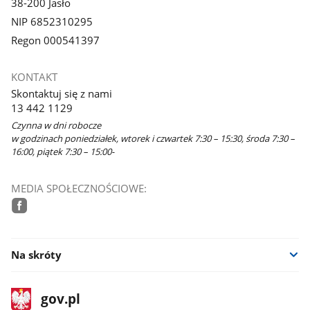
38-200 Jasło
NIP 6852310295
Regon 000541397
KONTAKT
Skontaktuj się z nami
13 442 1129
Czynna w dni robocze
w godzinach poniedziałek, wtorek i czwartek 7:30 – 15:30, środa 7:30 –
16:00, piątek 7:30 – 15:00-
MEDIA SPOŁECZNOŚCIOWE:
facebook
Na skróty
stopka
Strona
gov.pl
gov.pl