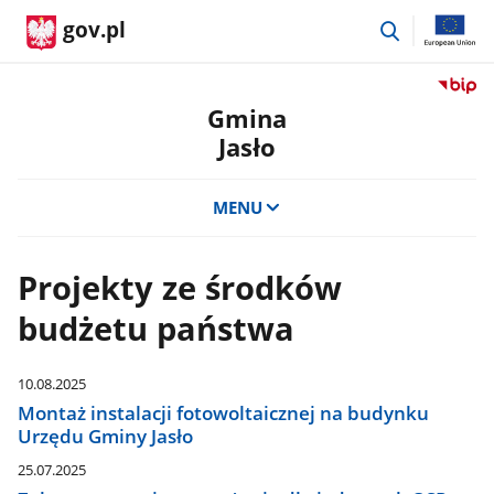
przejdź
gov.pl
do
wyszukiwar
Przejdź
do
Gmina
serwis
Jasło
Biulety
Informa
Publicz
MENU
Gmina
Jasło
Projekty ze środków
budżetu państwa
10.08.2025
Montaż instalacji fotowoltaicznej na budynku
Urzędu Gminy Jasło
25.07.2025