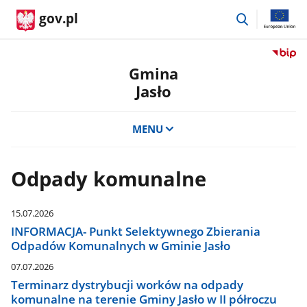
przejdź
gov.pl
do
wyszukiwar
Przejdź
do
Gmina
serwis
Jasło
Biulety
Informa
Publicz
MENU
Gmina
Jasło
Odpady komunalne
15.07.2026
INFORMACJA- Punkt Selektywnego Zbierania
Odpadów Komunalnych w Gminie Jasło
07.07.2026
Terminarz dystrybucji worków na odpady
komunalne na terenie Gminy Jasło w II półroczu