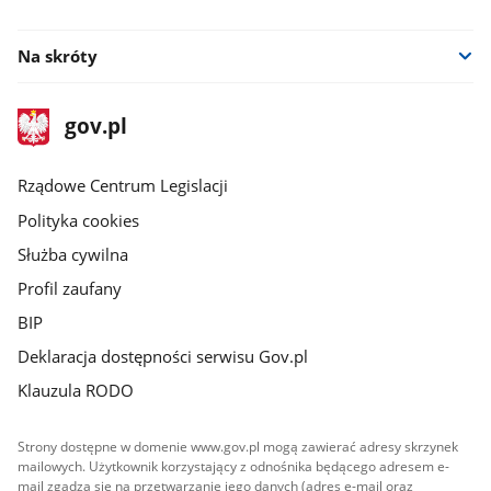
facebook
Na skróty
stopka
Strona
gov.pl
gov.pl
główna
Rządowe Centrum Legislacji
Polityka cookies
Służba cywilna
Profil zaufany
BIP
Deklaracja dostępności serwisu Gov.pl
Klauzula RODO
Strony dostępne w domenie www.gov.pl mogą zawierać adresy skrzynek
mailowych. Użytkownik korzystający z odnośnika będącego adresem e-
mail zgadza się na przetwarzanie jego danych (adres e-mail oraz