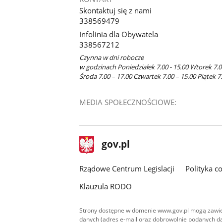
Skontaktuj się z nami
338569479
Infolinia dla Obywatela
338567212
Czynna w dni robocze
w godzinach Poniedziałek 7.00 - 15.00 Wtorek 7.0
Środa 7.00 – 17.00 Czwartek 7.00 – 15.00 Piątek 7
MEDIA SPOŁECZNOŚCIOWE:
stopka
Strona
gov.pl
gov.pl
główna
Rządowe Centrum Legislacji
Polityka c
Klauzula RODO
Strony dostępne w domenie www.gov.pl mogą zawier
danych (adres e-mail oraz dobrowolnie podanych da