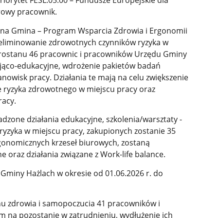
riorytet FESL.05.00 – Fundusze Europejskie dla
drowy pracownik.
ilna Gmina – Program Wsparcia Zdrowia i Ergonomii
 eliminowanie zdrowotnych czynników ryzyka w
brostanu 46 pracownic i pracowników Urzędu Gminy
ająco-edukacyjne, wdrożenie pakietów badań
anowisk pracy. Działania te mają na celu zwiększenie
 ryzyka zdrowotnego w miejscu pracy oraz
racy.
zone działania edukacyjne, szkolenia/warsztaty -
yzyka w miejscu pracy, zakupionych zostanie 35
rgonomicznych krzeseł biurowych, zostaną
 oraz działania związane z Work-life balance.
 Gminy Hażlach w okresie od 01.06.2026 r. do
nu zdrowia i samopoczucia 41 pracowników i
m na pozostanie w zatrudnieniu, wydłużenie ich