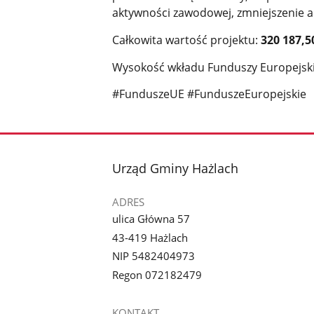
aktywności zawodowej, zmniejszenie a
Całkowita wartość projektu:
320 187,5
Wysokość wkładu Funduszy Europejsk
#FunduszeUE #FunduszeEuropejskie
stopka
Urząd Gminy Hażlach
ADRES
ulica Główna 57
43-419 Hażlach
NIP 5482404973
Regon 072182479
KONTAKT