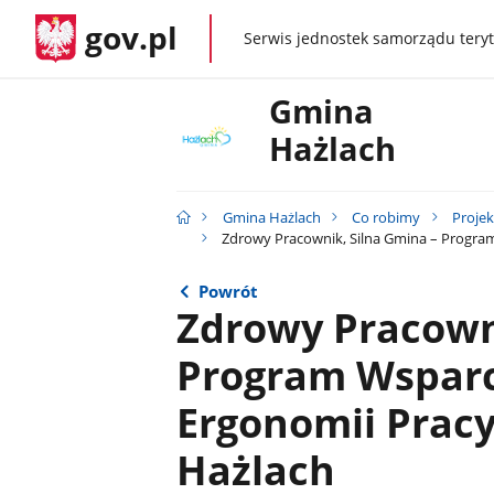
gov.pl
Serwis jednostek samorządu teryt
gov.pl
Gmina
Hażlach
Gmina Hażlach
Co robimy
Proje
Zdrowy Pracownik, Silna Gmina – Program
Powrót
Zdrowy Pracowni
Program Wsparc
Ergonomii Prac
Hażlach