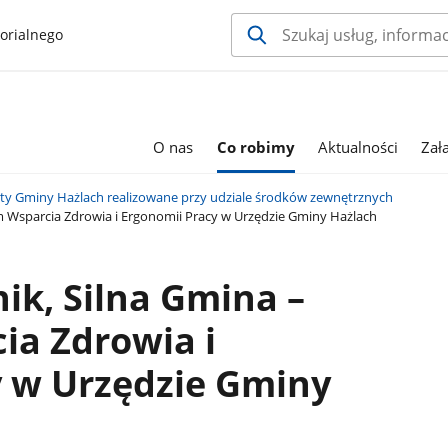
orialnego
O nas
Co robimy
Aktualności
Zał
kty Gminy Hażlach realizowane przy udziale środków zewnętrznych
 Wsparcia Zdrowia i Ergonomii Pracy w Urzędzie Gminy Hażlach
k, Silna Gmina –
ia Zdrowia i
y w Urzędzie Gminy