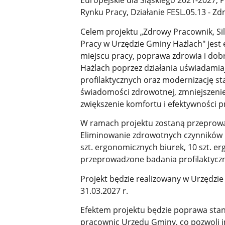
Europejskie dla Śląskiego 2021-2027, P
Rynku Pracy, Działanie FESL.05.13 - Z
Celem projektu „Zdrowy Pracownik, S
Pracy w Urzędzie Gminy Hażlach" jest
miejscu pracy, poprawa zdrowia i do
Hażlach poprzez działania uświadami
profilaktycznych oraz modernizację st
świadomości zdrowotnej, zmniejszenie
zwiększenie komfortu i efektywności p
W ramach projektu zostaną przeprowad
Eliminowanie zdrowotnych czynników r
szt. ergonomicznych biurek, 10 szt. e
przeprowadzone badania profilaktyczne
Projekt będzie realizowany w Urzędzie
31.03.2027 r.
Efektem projektu będzie poprawa sta
pracownic Urzędu Gminy, co pozwoli i