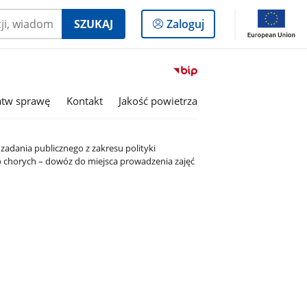
Logowanie
SZUKAJ
Zaloguj
do
panelu
Przejdź
do
serwisu
atw sprawę
Kontakt
Jakość powietrza
Biuletyn
Informacji
Publicznej
 zadania publicznego z zakresu polityki
Gmina
o chorych – dowóz do miejsca prowadzenia zajęć
Hażlach