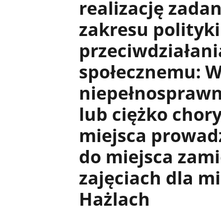
realizację zadan
zakresu polityki
przeciwdziałan
społecznemu: W
niepełnosprawn
lub ciężko chor
miejsca prowadz
do miejsca zam
zajęciach dla 
Hażlach