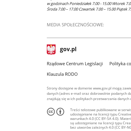
w godzinach Poniedziałek 7.00 - 15.00 Wtorek 7.0
Środa 7.00 – 17.00 Czwartek 7.00 – 15.00 Piątek 7
MEDIA SPOŁECZNOŚCIOWE:
stopka
Strona
gov.pl
gov.pl
główna
Rządowe Centrum Legislacji
Polityka c
Klauzula RODO
Strony dostępne w domenie www.gov.pl mogą zawier
danych (adres e-mail oraz dobrowolnie podanych da
znajdują się w ich politykach przetwarzania danych
Treści tekstowe publikowane w serwis
udostępniane na licencji typu Creat
warunkach 4.0 (CC BY-SA 4.0). Materia
są udostępniane na licencji typu Cr
bez utworów zależnych 4.0 (CC BY-NC-N