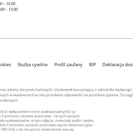
0 – 15.00
.00 – 13.00
ookies
Służba cywilna
Profil zaufany
BIP
Deklaracja dos
ać adresy skrzynek mailowych. Użytkownik korzystający z odnośnika będącego 
nych w wiadomości) w celu przesłania odpowiedzi na przesłane pytania. Szczegó
 osobowych.
ie (z wyłączeniem treści audiowizualnych), są
ive Commons: uznanie autorstwa - na tych samych
ły audiowizualne, w tym zdjęcia, materiały audio i wideo,
eative Commons: uznanie autorstwa użycie niekomercyjne -
D 4.0), o ile nie jest to stwierdzone inaczej.