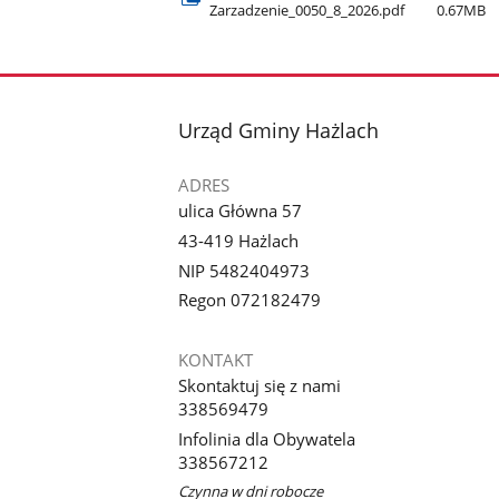
Zarzadzenie​_0050​_8​_2026.pdf
0.67MB
stopka
Urząd Gminy Hażlach
ADRES
ulica Główna 57
43-419 Hażlach
NIP 5482404973
Regon 072182479
KONTAKT
Skontaktuj się z nami
338569479
Infolinia dla Obywatela
338567212
Czynna w dni robocze