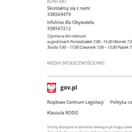
KONTAKT
Skontaktuj się z nami
338569479
Infolinia dla Obywatela
338567212
Czynna w dni robocze
w godzinach Poniedziałek 7.00 - 15.00 Wtorek 7.0
Środa 7.00 – 17.00 Czwartek 7.00 – 15.00 Piątek 7
MEDIA SPOŁECZNOŚCIOWE:
stopka
Strona
gov.pl
gov.pl
główna
Rządowe Centrum Legislacji
Polityka c
Klauzula RODO
Strony dostępne w domenie www.gov.pl mogą zawier