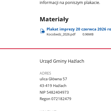
informacji na poniszym plakacie.
Materiały
Plakat imprezy 20 czerwca 2026 r
Kocobedz​_2026.pdf
0.96MB
stopka
Urząd Gminy Hażlach
ADRES
ulica Główna 57
43-419 Hażlach
NIP 5482404973
Regon 072182479