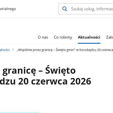
orialnego
O nas
Co robimy
Aktualności
Zał
alności
„Wspólnie przez granicę – Święto gmin” w Kocobędzu 20 czerwc
 granicę – Święto
dzu 20 czerwca 2026