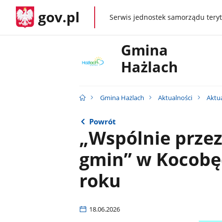
gov.pl
Serwis jednostek samorządu teryt
gov.pl
Gmina
Hażlach
Gmina Hażlach
Aktualności
Aktu
Powrót
„Wspólnie przez
gmin” w Kocobę
roku
18.06.2026