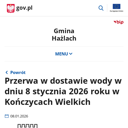
przejdź
gov.pl
do
wyszukiwar
Przejdź
do
Gmina
serwis
Hażlach
Biulety
Informa
Publicz
MENU
Gmina
Hażlac
Powrót
Przerwa w dostawie wody w
dniu 8 stycznia 2026 roku w
Kończycach Wielkich
08.01.2026