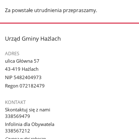
Za powstałe utrudnienia przepraszamy.
stopka
Urząd Gminy Hażlach
ADRES
ulica Główna 57
43-419 Hażlach
NIP 5482404973
Regon 072182479
KONTAKT
Skontaktuj się z nami
338569479
Infolinia dla Obywatela
338567212
Czynna w dni robocze