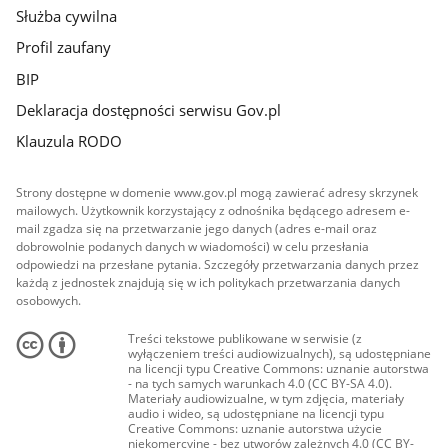
Służba cywilna
Profil zaufany
BIP
Deklaracja dostępności serwisu Gov.pl
Klauzula RODO
Strony dostępne w domenie www.gov.pl mogą zawierać adresy skrzynek
mailowych. Użytkownik korzystający z odnośnika będącego adresem e-
mail zgadza się na przetwarzanie jego danych (adres e-mail oraz
dobrowolnie podanych danych w wiadomości) w celu przesłania
odpowiedzi na przesłane pytania. Szczegóły przetwarzania danych przez
każdą z jednostek znajdują się w ich politykach przetwarzania danych
osobowych.
Treści tekstowe publikowane w serwisie (z
wyłączeniem treści audiowizualnych), są udostępniane
na licencji typu Creative Commons: uznanie autorstwa
- na tych samych warunkach 4.0 (CC BY-SA 4.0).
Materiały audiowizualne, w tym zdjęcia, materiały
audio i wideo, są udostępniane na licencji typu
Creative Commons: uznanie autorstwa użycie
niekomercyjne - bez utworów zależnych 4.0 (CC BY-