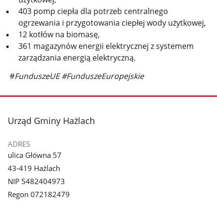
403 pomp ciepła dla potrzeb centralnego
ogrzewania i przygotowania ciepłej wody użytkowej,
12 kotłów na biomasę,
361 magazynów energii elektrycznej z systemem
zarządzania energią elektryczną.
#
FunduszeUE #FunduszeEuropejskie
stopka
Urząd Gminy Hażlach
ADRES
ulica Główna 57
43-419 Hażlach
NIP 5482404973
Regon 072182479