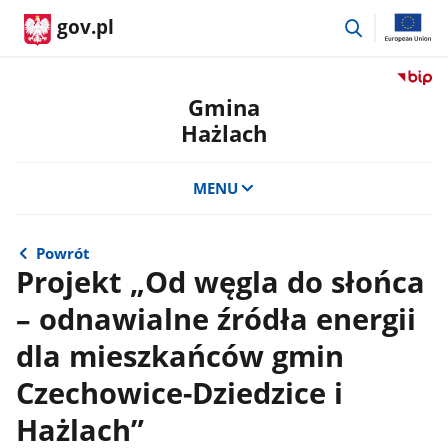
przejdź
gov.pl
do
wyszukiwar
Przejdź
do
Gmina
serwis
Hażlach
Biulety
Informa
Publicz
MENU
Gmina
Hażlac
Powrót
Projekt „Od węgla do słońca
– odnawialne źródła energii
dla mieszkańców gmin
Czechowice-Dziedzice i
Hażlach”