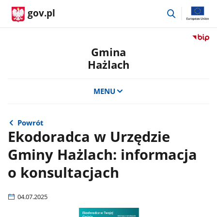
przejdź
gov.pl
do
wyszukiwar
Przejdź
do
Gmina
serwis
Hażlach
Biulety
Informa
Publicz
MENU
Gmina
Hażlac
Powrót
Ekodoradca w Urzędzie
Gminy Hażlach: informacja
o konsultacjach
04.07.2025