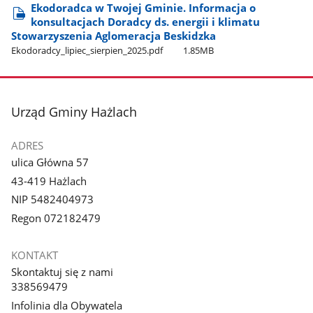
Ekodoradca w Twojej Gminie. Informacja o
konsultacjach Doradcy ds. energii i klimatu
Stowarzyszenia Aglomeracja Beskidzka
Ekodoradcy​​_lipiec​​​_sierpien​_2025.pdf
1.85MB
stopka
Urząd Gminy Hażlach
ADRES
ulica Główna 57
43-419 Hażlach
NIP 5482404973
Regon 072182479
KONTAKT
Skontaktuj się z nami
338569479
Infolinia dla Obywatela