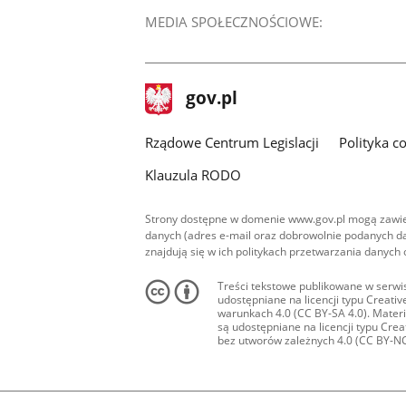
MEDIA SPOŁECZNOŚCIOWE:
stopka
Strona
gov.pl
gov.pl
główna
Rządowe Centrum Legislacji
Polityka c
Klauzula RODO
Strony dostępne w domenie www.gov.pl mogą zawier
danych (adres e-mail oraz dobrowolnie podanych da
znajdują się w ich politykach przetwarzania danych
Treści tekstowe publikowane w serwis
udostępniane na licencji typu Creat
warunkach 4.0 (CC BY-SA 4.0). Materia
są udostępniane na licencji typu Cr
bez utworów zależnych 4.0 (CC BY-NC-N