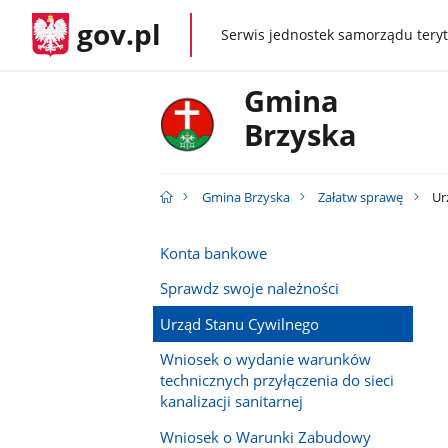
gov.pl
Serwis jednostek samorządu teryt
gov.pl
Gmina
Brzyska
Gmina Brzyska
Załatw sprawę
Ur
Konta bankowe
Sprawdz swoje należności
Urząd Stanu Cywilnego
Wniosek o wydanie warunków
technicznych przyłączenia do sieci
kanalizacji sanitarnej
Wniosek o Warunki Zabudowy