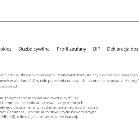
ookies
Służba cywilna
Profil zaufany
BIP
Deklaracja dos
ać adresy skrzynek mailowych. Użytkownik korzystający z odnośnika będącego 
nych w wiadomości) w celu przesłania odpowiedzi na przesłane pytania. Szczegó
 osobowych.
ie (z wyłączeniem treści audiowizualnych), są
ive Commons: uznanie autorstwa - na tych samych
ły audiowizualne, w tym zdjęcia, materiały audio i wideo,
eative Commons: uznanie autorstwa użycie niekomercyjne -
D 4.0), o ile nie jest to stwierdzone inaczej.