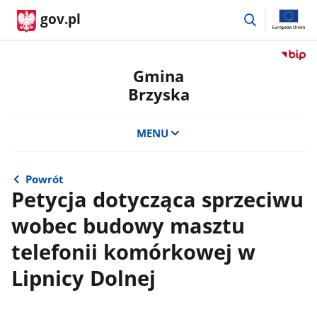
przejdź
gov.pl
do
wyszukiwar
Przejdź
do
Gmina
serwis
Brzyska
Biulety
Informa
Publicz
MENU
Gmina
Brzysk
Powrót
Petycja dotycząca sprzeciwu
wobec budowy masztu
telefonii komórkowej w
Lipnicy Dolnej