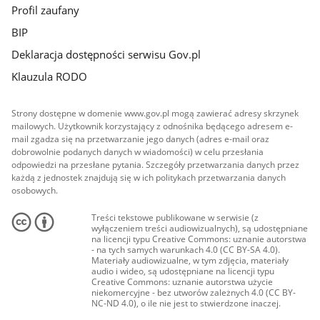
Profil zaufany
BIP
Deklaracja dostępności serwisu Gov.pl
Klauzula RODO
Strony dostępne w domenie www.gov.pl mogą zawierać adresy skrzynek
mailowych. Użytkownik korzystający z odnośnika będącego adresem e-
mail zgadza się na przetwarzanie jego danych (adres e-mail oraz
dobrowolnie podanych danych w wiadomości) w celu przesłania
odpowiedzi na przesłane pytania. Szczegóły przetwarzania danych przez
każdą z jednostek znajdują się w ich politykach przetwarzania danych
osobowych.
Treści tekstowe publikowane w serwisie (z
wyłączeniem treści audiowizualnych), są udostępniane
na licencji typu Creative Commons: uznanie autorstwa
- na tych samych warunkach 4.0 (CC BY-SA 4.0).
Materiały audiowizualne, w tym zdjęcia, materiały
audio i wideo, są udostępniane na licencji typu
Creative Commons: uznanie autorstwa użycie
niekomercyjne - bez utworów zależnych 4.0 (CC BY-
NC-ND 4.0), o ile nie jest to stwierdzone inaczej.