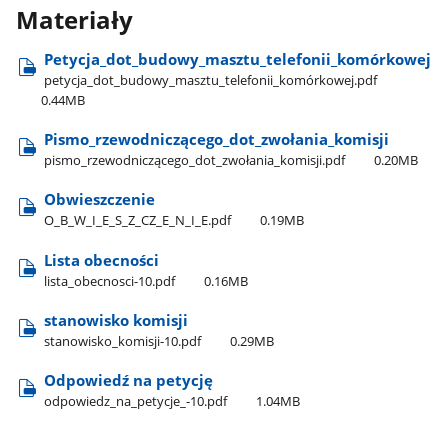
Materiały
Petycja​_dot​_budowy​_masztu​_telefonii​_komórkowej
petycja​_dot​_budowy​_masztu​_telefonii​_komórkowej.pdf
0.44MB
Pismo​_rzewodniczącego​_dot​_zwołania​_komisji
pismo​_rzewodniczącego​_dot​_zwołania​_komisji.pdf
0.20MB
Obwieszczenie
O​_B​_W​_I​_E​_S​_Z​_CZ​_E​_N​_I​_E.pdf
0.19MB
Lista obecności
lista​_obecnosci-10.pdf
0.16MB
stanowisko komisji
stanowisko​_komisji-10.pdf
0.29MB
Odpowiedź na petycję
odpowiedz​_na​_petycje​_-10.pdf
1.04MB