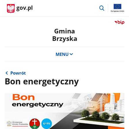
przejdź
gov.pl
do
wyszukiwar
Przejdź
do
Gmina
serwis
Brzyska
Biulety
Informa
Publicz
MENU
Gmina
Brzysk
Powrót
Bon energetyczny