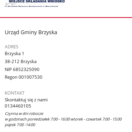
Pokaż
zdjęcie
1
z
stopka
Urząd Gminy Brzyska
galerii.
ADRES
Brzyska 1
38-212 Brzyska
NIP 6852325090
Regon 001007530
KONTAKT
Skontaktuj się z nami
0134460105
Czynna w dni robocze
w godzinach poniedziałek 7:00 - 16:00 wtorek - czwartek 7:00 - 15:00
piątek 7:00 -14:00