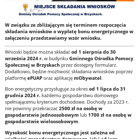
W związku ze zbliżającym się terminem rozpoczęcia
składania wniosków o wypłatę bonu energetycznego w
załączeniu przedstawiamy wzór wniosku.
Wnioski będzie można składać
od 1 sierpnia do 30
września 2024 r.
w budynku
Gminnego Ośrodka Pomocy
Społecznej w Brzyskach
przez dostępny formularz.
Dodatkowo, będzie możliwość składania wniosków poprzez
platformę
ePUAP
oraz aplikację
mObywatel
.
Bon energetyczny przysługuje za okres
od 1 lipca do 31
grudnia 2024 r.
każdemu gospodarstwu domowego
spełniającemu kryterium dochodowe. Dochody za 2023 r.
nie powinny przekraczać
2500 zł na osobę w
gospodarstwie jednoosobowym
lub
1700 zł na osobę w
gospodarstwie wieloosobowym
.
Wysokość bonu energetycznego jest zależna od
wielkości gospodarstwa domowego, jak i od jego