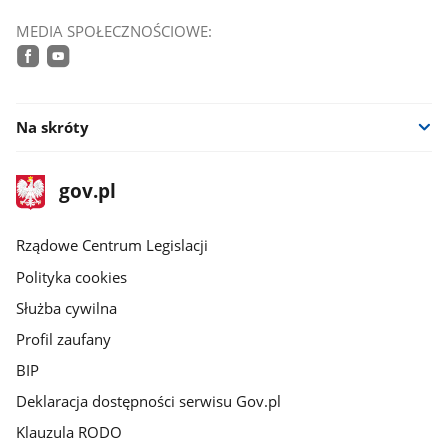
MEDIA SPOŁECZNOŚCIOWE:
facebook
youtube
Na skróty
stopka
Strona
gov.pl
gov.pl
główna
Rządowe Centrum Legislacji
Polityka cookies
Służba cywilna
Profil zaufany
BIP
Deklaracja dostępności serwisu Gov.pl
Klauzula RODO