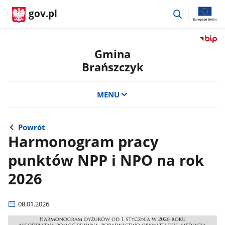
przejdź
gov.pl
do
wyszukiwar
Przejdź
do
Gmina
serwis
Brańszczyk
Biulety
Informa
Publicz
MENU
Gmina
Brańsz
Powrót
Harmonogram pracy
punktów NPP i NPO na rok
2026
08.01.2026