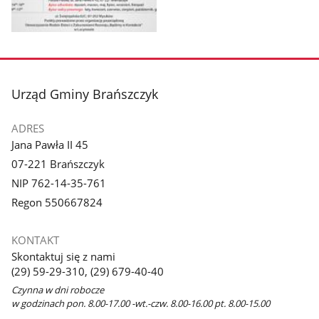
Pokaż
zdjęcie
1
z
stopka
Urząd Gminy Brańszczyk
galerii.
ADRES
Jana Pawła II 45
07-221 Brańszczyk
NIP 762-14-35-761
Regon 550667824
KONTAKT
Skontaktuj się z nami
(29) 59-29-310, (29) 679-40-40
Czynna w dni robocze
w godzinach pon. 8.00-17.00 -wt.-czw. 8.00-16.00 pt. 8.00-15.00