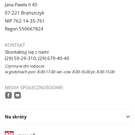
Jana Pawła II 45
07-221 Brańszczyk
NIP 762-14-35-761
Regon 550667824
KONTAKT
Skontaktuj się z nami
(29) 59-29-310, (29) 679-40-40
Czynna w dni robocze
w godzinach pon. 8.00-17.00 -wt.-czw. 8.00-16.00 pt. 8.00-15.00
MEDIA SPOŁECZNOŚCIOWE:
facebook
youtube
Na skróty
stopka
Strona