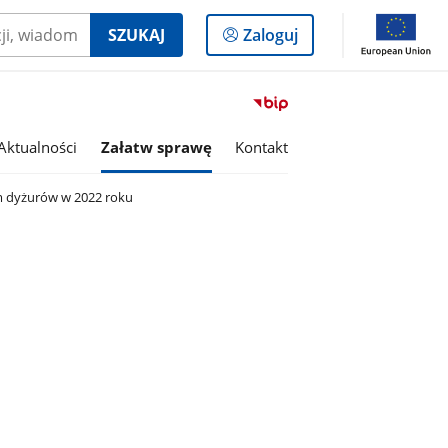
Logowanie
SZUKAJ
Zaloguj
do
panelu
Przejdź
do
serwisu
Aktualności
Załatw sprawę
Kontakt
Biuletyn
Informacji
dyżurów w 2022 roku
Publicznej
Gmina
Brańszczyk