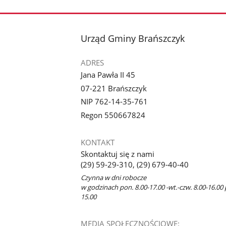
stopka
Urząd Gminy Brańszczyk
ADRES
Jana Pawła II 45
07-221 Brańszczyk
NIP 762-14-35-761
Regon 550667824
KONTAKT
Skontaktuj się z nami
(29) 59-29-310, (29) 679-40-40
Czynna w dni robocze
w godzinach pon. 8.00-17.00 -wt.-czw. 8.00-16.00 p
15.00
MEDIA SPOŁECZNOŚCIOWE: