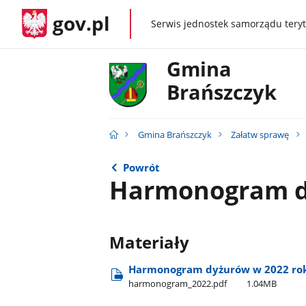
gov.pl
Serwis jednostek samorządu teryt
gov.pl
Gmina
Brańszczyk
Gmina Brańszczyk
Załatw sprawę
Powrót
Harmonogram d
Materiały
Harmonogram dyżurów w 2022 ro
harmonogram​_2022.pdf
1.04MB