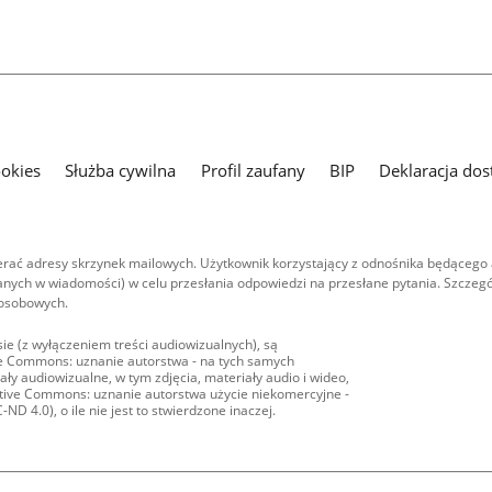
ookies
Służba cywilna
Profil zaufany
BIP
Deklaracja dos
ać adresy skrzynek mailowych. Użytkownik korzystający z odnośnika będącego 
nych w wiadomości) w celu przesłania odpowiedzi na przesłane pytania. Szczegó
 osobowych.
ie (z wyłączeniem treści audiowizualnych), są
ive Commons: uznanie autorstwa - na tych samych
ły audiowizualne, w tym zdjęcia, materiały audio i wideo,
eative Commons: uznanie autorstwa użycie niekomercyjne -
D 4.0), o ile nie jest to stwierdzone inaczej.