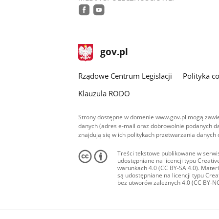
facebook
youtube
stopka
Strona
gov.pl
gov.pl
główna
Rządowe Centrum Legislacji
Polityka c
Klauzula RODO
Strony dostępne w domenie www.gov.pl mogą zawier
danych (adres e-mail oraz dobrowolnie podanych da
znajdują się w ich politykach przetwarzania danych
Treści tekstowe publikowane w serwis
udostępniane na licencji typu Creat
warunkach 4.0 (CC BY-SA 4.0). Materia
są udostępniane na licencji typu Cr
bez utworów zależnych 4.0 (CC BY-NC-N