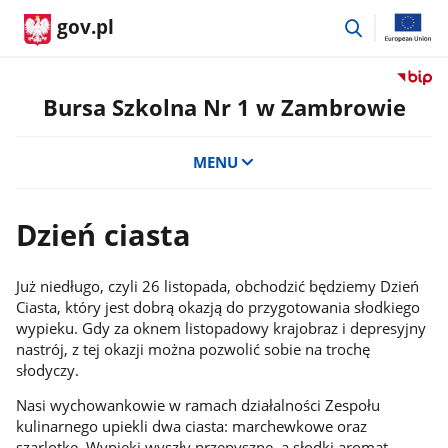
przejdź
gov.pl
do
wyszukiwar
Przejdź
do
Bursa Szkolna Nr 1 w Zambrowie
serwis
Biulety
MENU
Informa
Publicz
Bursa
Dzień ciasta
Szkoln
Nr
1
Już niedługo, czyli 26 listopada, obchodzić będziemy Dzień
w
Ciasta, który jest dobrą okazją do przygotowania słodkiego
Zambr
wypieku. Gdy za oknem listopadowy krajobraz i depresyjny
nastrój, z tej okazji można pozwolić sobie na trochę
słodyczy.
Nasi wychowankowie w ramach działalności Zespołu
kulinarnego upiekli dwa ciasta: marchewkowe oraz
szarlotkę. Wypieki wyszły przepyszne, a słodki aromat