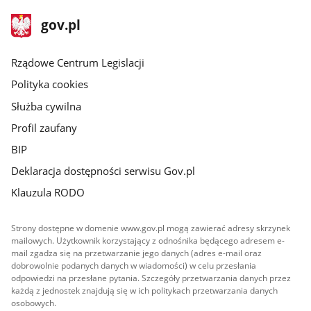
stopka
Strona
gov.pl
gov.pl
główna
Rządowe Centrum Legislacji
Polityka cookies
Służba cywilna
Profil zaufany
BIP
Deklaracja dostępności serwisu Gov.pl
Klauzula RODO
Strony dostępne w domenie www.gov.pl mogą zawierać adresy skrzynek
mailowych. Użytkownik korzystający z odnośnika będącego adresem e-
mail zgadza się na przetwarzanie jego danych (adres e-mail oraz
dobrowolnie podanych danych w wiadomości) w celu przesłania
odpowiedzi na przesłane pytania. Szczegóły przetwarzania danych przez
każdą z jednostek znajdują się w ich politykach przetwarzania danych
osobowych.