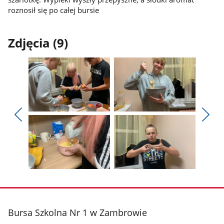
roznosił się po całej bursie
Zdjęcia (9)
Pokaż
Pokaż
zdjęcie
zdjęcie
Pokaż
Poka
1
2
poprzednie
nest
z
z
zdjęcia
zdjęc
galerii.
galerii.
Pokaż
Pokaż
zdjęcie
zdjęcie
3
4
z
z
stopka
Bursa Szkolna Nr 1 w Zambrowie
galerii.
galerii.