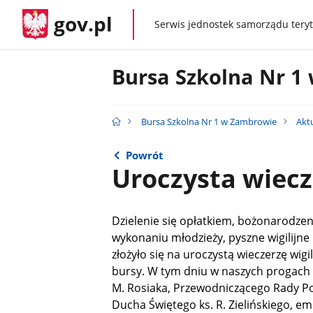
gov.pl
Serwis jednostek samorządu teryt
gov.pl
Bursa Szkolna Nr 1
Bursa Szkolna Nr 1 w Zambrowie
Akt
Powrót
Uroczysta wiecz
Dzielenie się opłatkiem, bożonarodze
wykonaniu młodzieży, pyszne wigilijne
złożyło się na uroczystą wieczerzę wigi
bursy. W tym dniu w naszych progach 
M. Rosiaka, Przewodniczącego Rady Pow
Ducha Świętego ks. R. Zielińskiego, e