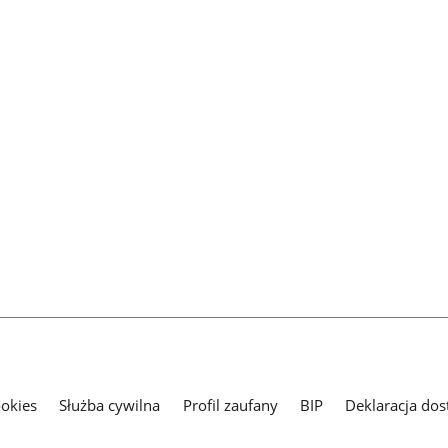
ookies
Służba cywilna
Profil zaufany
BIP
Deklaracja dos