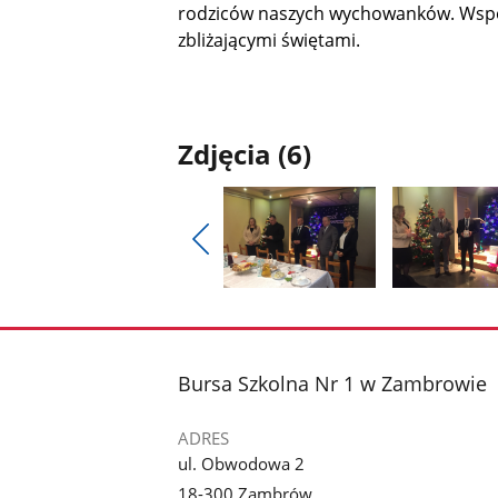
rodziców naszych wychowanków. Wspóln
zbliżającymi świętami.
Zdjęcia (6)
Pokaż
poprzednie
Pokaż
Pokaż
zdjęcia
zdjęcie
zdjęcie
1
2
z
z
stopka
Bursa Szkolna Nr 1 w Zambrowie
galerii.
galerii.
ADRES
ul. Obwodowa 2
18-300 Zambrów