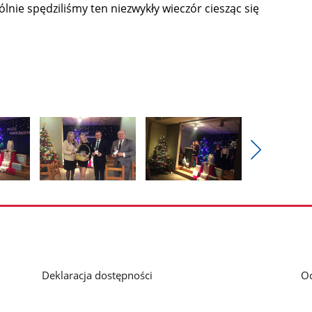
ie spędziliśmy ten niezwykły wieczór ciesząc się
Pokaż
nestępne
Pokaż
Pokaż
zdjęcia
zdjęcie
zdjęcie
3
4
z
z
galerii.
galerii.
Deklaracja dostępności
O