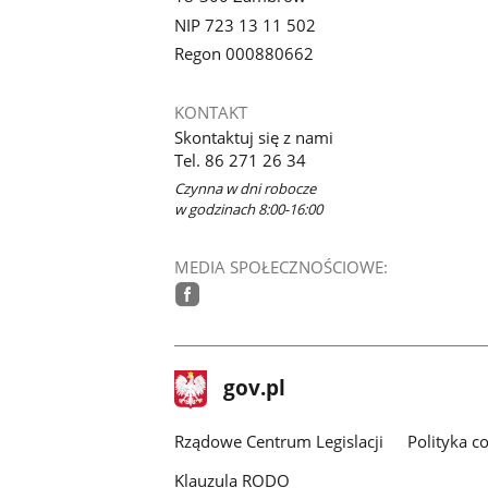
NIP 723 13 11 502
Regon 000880662
KONTAKT
Skontaktuj się z nami
Tel. 86 271 26 34
Czynna w dni robocze
w godzinach 8:00-16:00
MEDIA SPOŁECZNOŚCIOWE:
facebook
stopka
Strona
gov.pl
gov.pl
główna
Rządowe Centrum Legislacji
Polityka c
Klauzula RODO