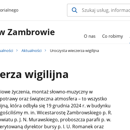
orialnego
 w Zambrowie
O nas
Co robimy
ualności
Aktualności
Uroczysta wieczerza wigilijna
erza wigilijna
niowe życzenia, montaż słowno-muzyczny w
 potrawy oraz świąteczna atmosfera – to wszystko
lijną, która odbyła się 19 grudnia 2024 r. w budynku
gościliśmy m. in. Wicestarostę Zambrowskiego p. R.
iatu p. J. N. Murawskiego, proboszcza parafii p. w.
merytowaną dyrektor bursy p. I. U. Romanek oraz