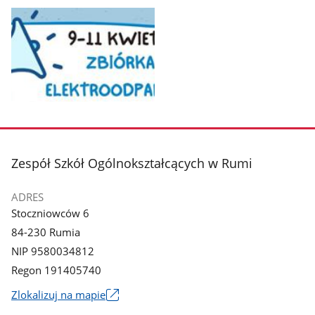
Pokaż
zdjęcie
1
z
stopka
Zespół Szkół Ogólnokształcących w Rumi
galerii.
ADRES
Stoczniowców 6
84-230 Rumia
NIP 9580034812
Regon 191405740
Link
Zlokalizuj na mapie
otworzy