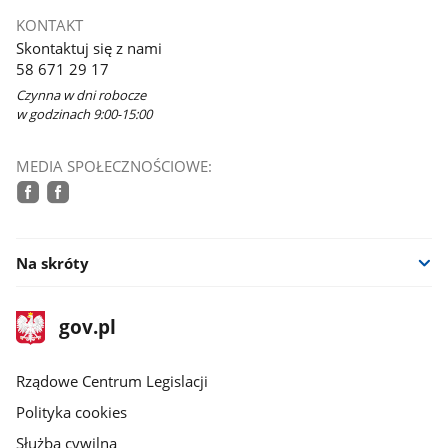
się
KONTAKT
w
Skontaktuj się z nami
nowym
58 671 29 17
oknie
Czynna w dni robocze
w godzinach 9:00-15:00
MEDIA SPOŁECZNOŚCIOWE:
facebook
facebook
Na skróty
stopka
Strona
gov.pl
gov.pl
główna
Rządowe Centrum Legislacji
Polityka cookies
Służba cywilna