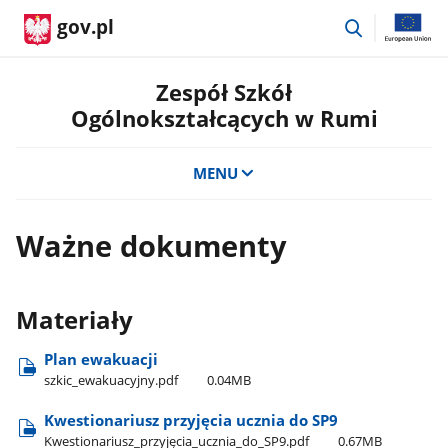
przejdź
gov.pl
do
wyszukiwar
Zespół Szkół
Ogólnokształcących w Rumi
MENU
Ważne dokumenty
Materiały
Plan ewakuacji
szkic​_ewakuacyjny.pdf
0.04MB
Kwestionariusz przyjęcia ucznia do SP9
Kwestionariusz​_przyjęcia​_ucznia​_do​_SP9.pdf
0.67MB