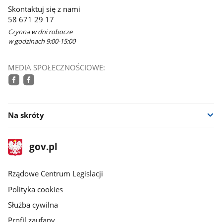
w
Skontaktuj się z nami
nowym
58 671 29 17
oknie
Czynna w dni robocze
w godzinach 9:00-15:00
MEDIA SPOŁECZNOŚCIOWE:
facebook
facebook
Na skróty
stopka
Strona
gov.pl
gov.pl
główna
Rządowe Centrum Legislacji
Polityka cookies
Służba cywilna
Profil zaufany