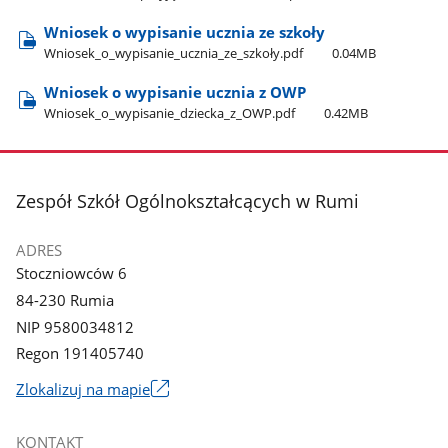
Wniosek o wypisanie ucznia ze szkoły
Wniosek​_o​_wypisanie​_ucznia​_ze​_szkoły.pdf
0.04MB
Wniosek o wypisanie ucznia z OWP
Wniosek​_o​_wypisanie​_dziecka​_z​_OWP.pdf
0.42MB
stopka
Zespół Szkół Ogólnokształcących w Rumi
ADRES
Stoczniowców 6
84-230 Rumia
NIP 9580034812
Regon 191405740
Link
Zlokalizuj na mapie
otworzy
się
KONTAKT