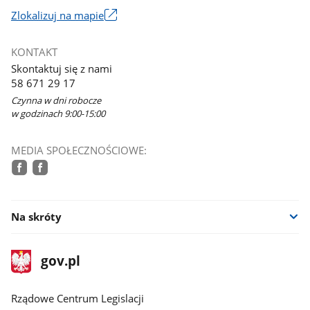
Link
Zlokalizuj na mapie
otworzy
się
KONTAKT
w
Skontaktuj się z nami
nowym
58 671 29 17
oknie
Czynna w dni robocze
w godzinach 9:00-15:00
MEDIA SPOŁECZNOŚCIOWE:
facebook
facebook
Na skróty
stopka
Strona
gov.pl
gov.pl
główna
Rządowe Centrum Legislacji