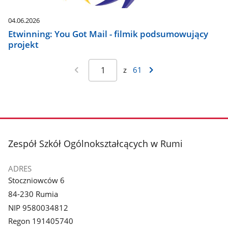
04.06.2026
Etwinning: You Got Mail - filmik podsumowujący
projekt
z
61
stopka
Zespół Szkół Ogólnokształcących w Rumi
ADRES
Stoczniowców 6
84-230 Rumia
NIP 9580034812
Regon 191405740