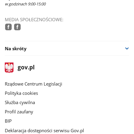
w godzinach 9:00-15:00
MEDIA SPOŁECZNOŚCIOWE:
facebook
facebook
Na skróty
stopka
Strona
gov.pl
gov.pl
główna
Rządowe Centrum Legislacji
Polityka cookies
Służba cywilna
Profil zaufany
BIP
Deklaracja dostępności serwisu Gov.pl