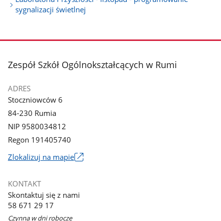
sygnalizacji świetlnej
stopka
Zespół Szkół Ogólnokształcących w Rumi
ADRES
Stoczniowców 6
84-230 Rumia
NIP 9580034812
Regon 191405740
Link
Zlokalizuj na mapie
otworzy
się
KONTAKT
w
Skontaktuj się z nami
nowym
58 671 29 17
oknie
Czynna w dni robocze