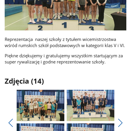
Reprezentacja naszej szkoły z tytułem wicemistrzostwa
wśród rumskich szkół podstawowych w kategorii klas V i VI.
Piękne dziękujemy i gratulujemy wszystkim startującym za
super rywalizację i godne reprezentowanie szkoły.
Zdjęcia (14)
Pokaż
Pokaż
zdjęcie
zdjęcie
Pokaż
Poka