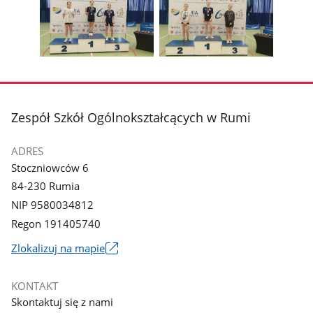
1
2
poprzednie
nest
z
z
zdjęcia
zdjęc
galerii.
galerii.
Pokaż
Pokaż
zdjęcie
zdjęcie
3
4
z
z
stopka
Zespół Szkół Ogólnokształcących w Rumi
galerii.
galerii.
ADRES
Stoczniowców 6
84-230 Rumia
NIP 9580034812
Regon 191405740
Link
Zlokalizuj na mapie
otworzy
się
KONTAKT
w
Skontaktuj się z nami
nowym