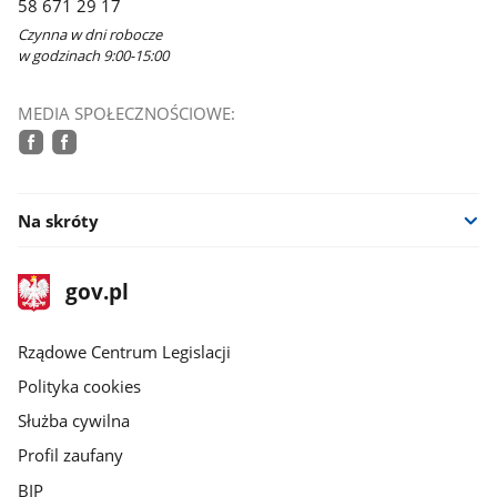
58 671 29 17
oknie
Czynna w dni robocze
w godzinach 9:00-15:00
MEDIA SPOŁECZNOŚCIOWE:
facebook
facebook
Na skróty
stopka
Strona
gov.pl
gov.pl
główna
Rządowe Centrum Legislacji
Polityka cookies
Służba cywilna
Profil zaufany
BIP