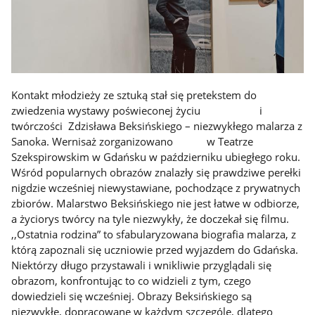
Kontakt młodzieży ze sztuką stał się pretekstem do
zwiedzenia wystawy poświeconej życiu i
twórczości Zdzisława Beksińskiego – niezwykłego malarza z
Sanoka. Wernisaż zorganizowano w Teatrze
Szekspirowskim w Gdańsku w październiku ubiegłego roku.
Wśród popularnych obrazów znalazły się prawdziwe perełki
nigdzie wcześniej niewystawiane, pochodzące z prywatnych
zbiorów. Malarstwo Beksińskiego nie jest łatwe w odbiorze,
a życiorys twórcy na tyle niezwykły, że doczekał się filmu.
,,Ostatnia rodzina” to sfabularyzowana biografia malarza, z
którą zapoznali się uczniowie przed wyjazdem do Gdańska.
Niektórzy długo przystawali i wnikliwie przyglądali się
obrazom, konfrontując to co widzieli z tym, czego
dowiedzieli się wcześniej. Obrazy Beksińskiego są
niezwykłe, dopracowane w każdym szczególe, dlatego