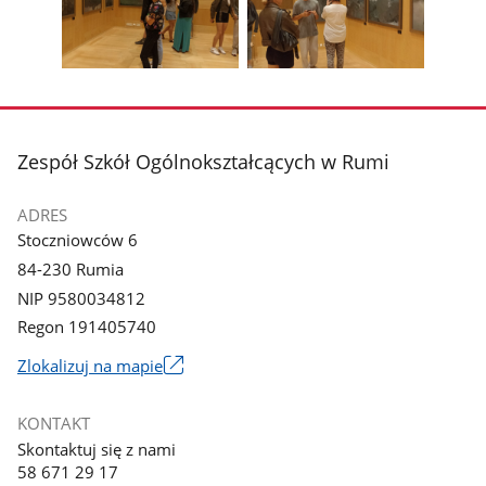
poprzednie
nest
z
z
zdjęcia
zdjęc
galerii.
galerii.
Pokaż
Pokaż
zdjęcie
zdjęcie
3
4
z
z
stopka
Zespół Szkół Ogólnokształcących w Rumi
galerii.
galerii.
ADRES
Stoczniowców 6
84-230 Rumia
NIP 9580034812
Regon 191405740
Link
Zlokalizuj na mapie
otworzy
się
KONTAKT
w
Skontaktuj się z nami
nowym
58 671 29 17
oknie