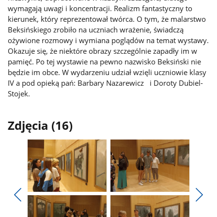
wymagają uwagi i koncentracji. Realizm fantastyczny to
kierunek, który reprezentował twórca. O tym, że malarstwo
Beksińskiego zrobiło na uczniach wrażenie, świadczą
ożywione rozmowy i wymiana poglądów na temat wystawy.
Okazuje się, że niektóre obrazy szczególnie zapadły im w
pamięć. Po tej wystawie na pewno nazwisko Beksiński nie
będzie im obce. W wydarzeniu udział wzięli uczniowie klasy
IV a pod opieką pań: Barbary Nazarewicz i Doroty Dubiel-
Stojek.
Zdjęcia (16)
Pokaż
Pokaż
zdjęcie
zdjęcie
Pokaż
Poka
1
2