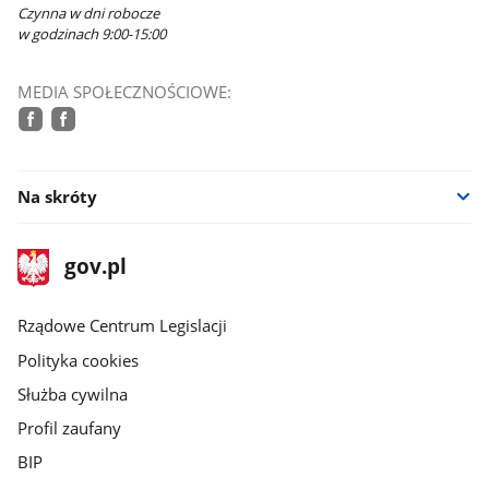
Czynna w dni robocze
w godzinach 9:00-15:00
MEDIA SPOŁECZNOŚCIOWE:
facebook
facebook
Na skróty
stopka
Strona
gov.pl
gov.pl
główna
Rządowe Centrum Legislacji
Polityka cookies
Służba cywilna
Profil zaufany
BIP