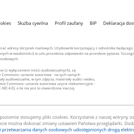
ookies
Służba cywilna
Profil zaufany
BIP
Deklaracja dos
ać adresy skrzynek mailowych. Użytkownik korzystający z odnośnika będącego 
nych w wiadomości) w celu przesłania odpowiedzi na przesłane pytania. Szczegó
 osobowych.
ie (z wyłączeniem treści audiowizualnych), są
ive Commons: uznanie autorstwa - na tych samych
ły audiowizualne, w tym zdjęcia, materiały audio i wideo,
eative Commons: uznanie autorstwa użycie niekomercyjne -
D 4.0), o ile nie jest to stwierdzone inaczej.
oziomie stosujemy pliki cookies. Korzystanie z naszej witryny 
e można dokonać zmiany ustawień Państwa przeglądarki. Dodat
li przetwarzania danych osobowych udostępnionych drogą elektr