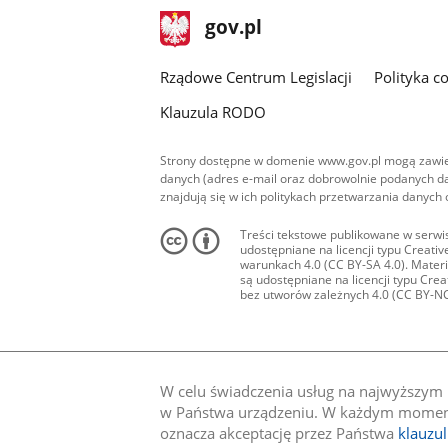
stopka
Strona
gov.pl
gov.pl
główna
Rządowe Centrum Legislacji
Polityka c
Klauzula RODO
Strony dostępne w domenie www.gov.pl mogą zawier
danych (adres e-mail oraz dobrowolnie podanych da
znajdują się w ich politykach przetwarzania danych
Treści tekstowe publikowane w serwis
udostępniane na licencji typu Creat
warunkach 4.0 (CC BY-SA 4.0). Materia
są udostępniane na licencji typu Cr
bez utworów zależnych 4.0 (CC BY-NC-N
W celu świadczenia usług na najwyższym p
w Państwa urządzeniu. W każdym momenci
oznacza akceptację przez Państwa
klauzu