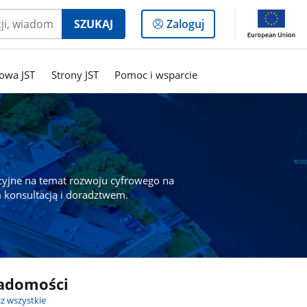
Logowanie
SZUKAJ
Zaloguj
do
panelu
owa JST
Strony JST
Pomoc i wsparcie
cyjne na temat rozwoju cyfrowego na
 konsultacją i doradztwem.
adomości
z wszystkie