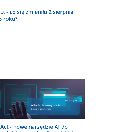
ct - co się zmieniło 2 sierpnia
6 roku?
rAct - nowe narzędzie AI do