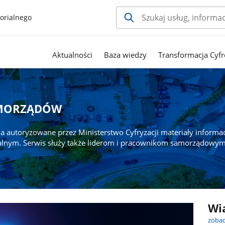
orialnego
Aktualności
Baza wiedzy
Transformacja Cyfr
AMORZĄDÓW
a autoryzowane przez Ministerstwo Cyfryzacji materiały informa
alnym. Serwis służy także liderom i pracownikom samorządowym
Wi
zobac