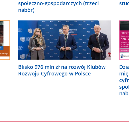
społeczno-gospodarczych (trzeci
stu
nabór)
Blisko 976 mln zł na rozwój Klubów
Dzi
Rozwoju Cyfrowego w Polsce
mię
cyf
spo
nab