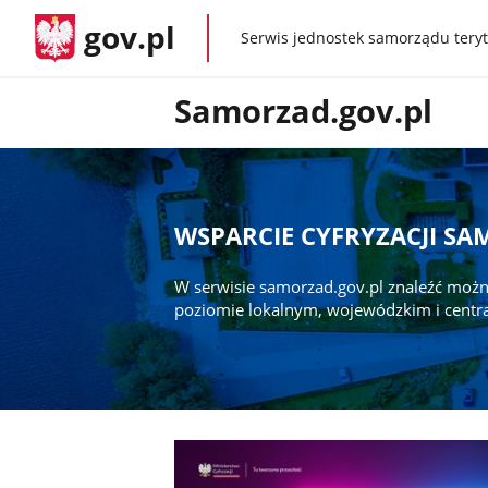
gov.pl
Serwis jednostek samorządu teryt
gov.pl
Samorzad.gov.pl
WSPARCIE CYFRYZACJI S
W serwisie samorzad.gov.pl znaleźć możn
poziomie lokalnym, wojewódzkim i centr