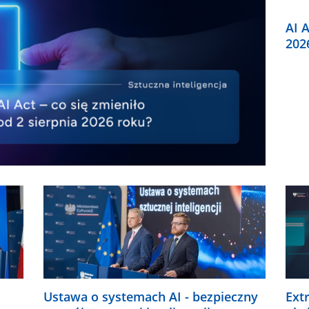
AI A
202
Ustawa o systemach AI - bezpieczny
Ext