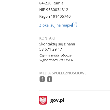
84-230 Rumia
NIP 9580034812
Regon 191405740
Link
Zlokalizuj na mapie
otworzy
się
KONTAKT
w
Skontaktuj się z nami
nowym
58 671 29 17
oknie
Czynna w dni robocze
w godzinach 9:00-15:00
MEDIA SPOŁECZNOŚCIOWE:
facebook
facebook
stopka
Strona
gov.pl
gov.pl
główna