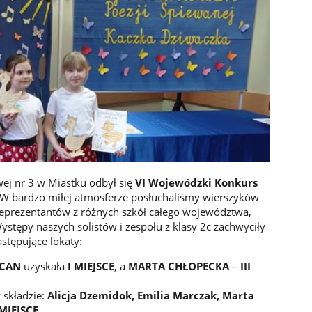
ej nr 3 w Miastku odbył się
VI Wojewódzki Konkurs
 W bardzo miłej atmosferze posłuchaliśmy wierszyków
eprezentantów z różnych szkół całego województwa,
ystępy naszych solistów i zespołu z klasy 2c zachwyciły
astępujące lokaty:
CAN
uzyskała
I MIEJSCE
, a
MARTA CHŁOPECKA
–
III
w składzie:
Alicja Dzemidok, Emilia Marczak, Marta
 MIEJSCE
.