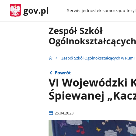
gov.pl
Serwis jednostek samorządu teryt
gov.pl
Zespół Szkół
Ogólnokształcącyc
Zespół Szkół Ogólnokształcących w Rumi
Powrót
VI Wojewódzki K
Śpiewanej „Kac
25.04.2023