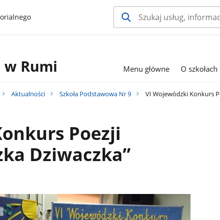
orialnego
h w Rumi
Menu główne
O szkołach
Aktualności
Szkoła Podstawowa Nr 9
VI Wojewódzki Konkurs Po
onkurs Poezji
zka Dziwaczka”