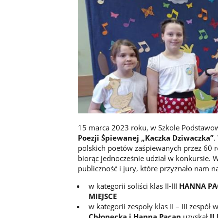
15 marca 2023 roku, w Szkole Podstawow
Poezji Śpiewanej „Kaczka Dziwaczka”
.
polskich poetów zaśpiewanych przez 60 r
biorąc jednocześnie udział w konkursie. W
publiczność i jury, które przyznało nam n
w kategorii soliści klas II-III
HANNA PA
MIEJSCE
w kategorii zespoły klas II – III zespół 
Chłopecka i Hanna Pacan
uzyskał
II