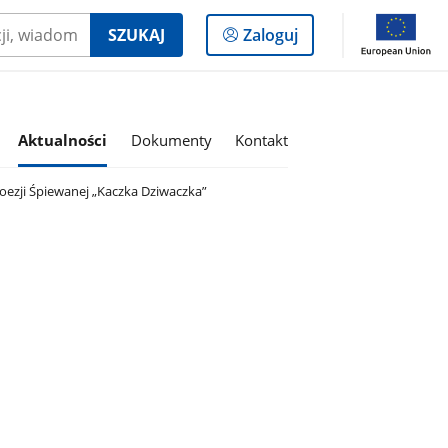
Logowanie
SZUKAJ
Zaloguj
do
panelu
Aktualności
Dokumenty
Kontakt
ezji Śpiewanej „Kaczka Dziwaczka”