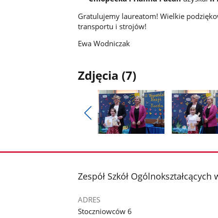
Gratulujemy laureatom! Wielkie podzięk
transportu i strojów!
Ewa Wodniczak
Zdjęcia (7)
Pokaż
poprzednie
Pokaż
Pokaż
zdjęcia
zdjęcie
zdjęcie
1
2
z
z
stopka
Zespół Szkół Ogólnokształcących
galerii.
galerii.
ADRES
Stoczniowców 6