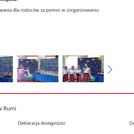
owania dla rodziców za pomoc w zorganizowaniu
Pokaż
nestępne
Pokaż
Pokaż
zdjęcia
zdjęcie
zdjęcie
3
4
z
z
 w Rumi
galerii.
galerii.
Deklaracja dostępności
O