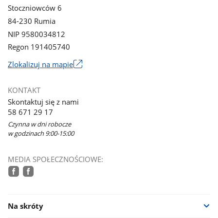
Stoczniowców 6
84-230 Rumia
NIP 9580034812
Regon 191405740
Link
Zlokalizuj na mapie
otworzy
się
KONTAKT
w
Skontaktuj się z nami
nowym
58 671 29 17
oknie
Czynna w dni robocze
w godzinach 9:00-15:00
MEDIA SPOŁECZNOŚCIOWE:
facebook
facebook
Na skróty