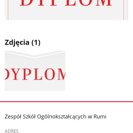
Zdjęcia (1)
Pokaż
zdjęcie
1
z
stopka
Zespół Szkół Ogólnokształcących w Rumi
galerii.
ADRES