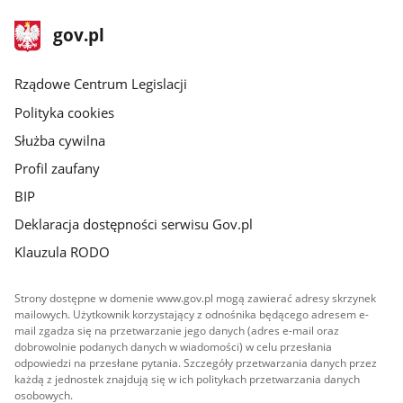
stopka
Strona
gov.pl
gov.pl
główna
Rządowe Centrum Legislacji
Polityka cookies
Służba cywilna
Profil zaufany
BIP
Deklaracja dostępności serwisu Gov.pl
Klauzula RODO
Strony dostępne w domenie www.gov.pl mogą zawierać adresy skrzynek
mailowych. Użytkownik korzystający z odnośnika będącego adresem e-
mail zgadza się na przetwarzanie jego danych (adres e-mail oraz
dobrowolnie podanych danych w wiadomości) w celu przesłania
odpowiedzi na przesłane pytania. Szczegóły przetwarzania danych przez
każdą z jednostek znajdują się w ich politykach przetwarzania danych
osobowych.