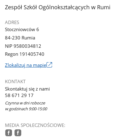
z
z
stopka
Zespół Szkół Ogólnokształcących w Rumi
galerii.
galerii.
ADRES
Stoczniowców 6
84-230 Rumia
NIP 9580034812
Regon 191405740
Link
Zlokalizuj na mapie
otworzy
się
KONTAKT
w
Skontaktuj się z nami
nowym
58 671 29 17
oknie
Czynna w dni robocze
w godzinach 9:00-15:00
MEDIA SPOŁECZNOŚCIOWE: