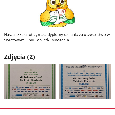
Nasza szkoła otrzymała dyplomy uznania za uczestnctwo w
Światowym Dniu Tabliczki Mnożenia.
Zdjęcia (2)
Pokaż
Pokaż
zdjęcie
zdjęcie
1
2