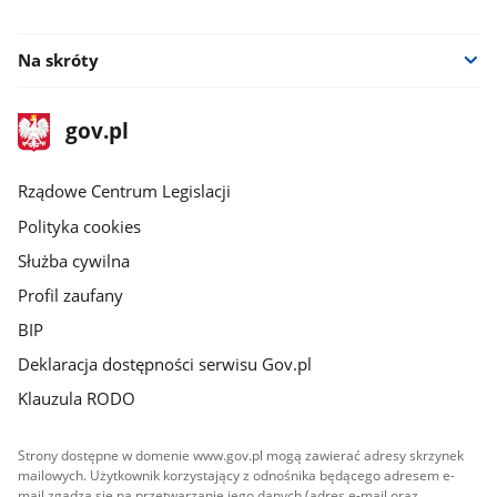
facebook
facebook
Na skróty
stopka
Strona
gov.pl
gov.pl
główna
Rządowe Centrum Legislacji
Polityka cookies
Służba cywilna
Profil zaufany
BIP
Deklaracja dostępności serwisu Gov.pl
Klauzula RODO
Strony dostępne w domenie www.gov.pl mogą zawierać adresy skrzynek
mailowych. Użytkownik korzystający z odnośnika będącego adresem e-
mail zgadza się na przetwarzanie jego danych (adres e-mail oraz