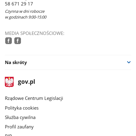
58 671 29 17
oknie
Czynna w dni robocze
w godzinach 9:00-15:00
MEDIA SPOŁECZNOŚCIOWE:
facebook
facebook
Na skróty
stopka
Strona
gov.pl
gov.pl
główna
Rządowe Centrum Legislacji
Polityka cookies
Służba cywilna
Profil zaufany