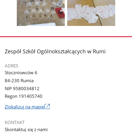
zdjęcie
zdjęcie
Pokaż
Poka
1
2
poprzednie
nest
z
z
zdjęcia
zdjęc
galerii.
galerii.
Pokaż
Pokaż
zdjęcie
zdjęcie
3
4
z
z
stopka
Zespół Szkół Ogólnokształcących w Rumi
galerii.
galerii.
ADRES
Stoczniowców 6
84-230 Rumia
NIP 9580034812
Regon 191405740
Link
Zlokalizuj na mapie
otworzy
się
KONTAKT
w
Skontaktuj się z nami
nowym