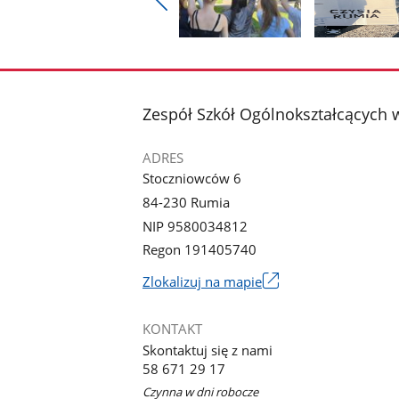
Pokaż
poprzednie
Pokaż
Pokaż
zdjęcia
zdjęcie
zdjęcie
1
2
z
z
stopka
Zespół Szkół Ogólnokształcących
galerii.
galerii.
ADRES
Stoczniowców 6
84-230 Rumia
NIP 9580034812
Regon 191405740
Link
Zlokalizuj na mapie
otworzy
się
KONTAKT
w
Skontaktuj się z nami
nowym
58 671 29 17
oknie
Czynna w dni robocze