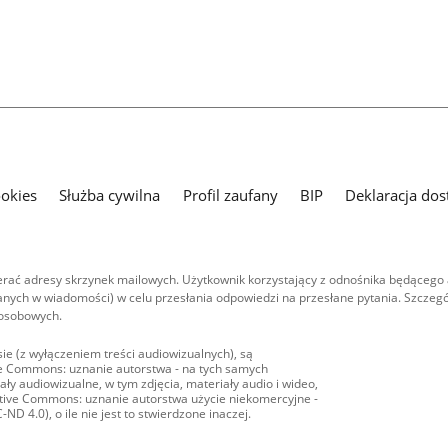
ookies
Służba cywilna
Profil zaufany
BIP
Deklaracja dos
ać adresy skrzynek mailowych. Użytkownik korzystający z odnośnika będącego 
nych w wiadomości) w celu przesłania odpowiedzi na przesłane pytania. Szczegó
 osobowych.
ie (z wyłączeniem treści audiowizualnych), są
ive Commons: uznanie autorstwa - na tych samych
ły audiowizualne, w tym zdjęcia, materiały audio i wideo,
eative Commons: uznanie autorstwa użycie niekomercyjne -
D 4.0), o ile nie jest to stwierdzone inaczej.