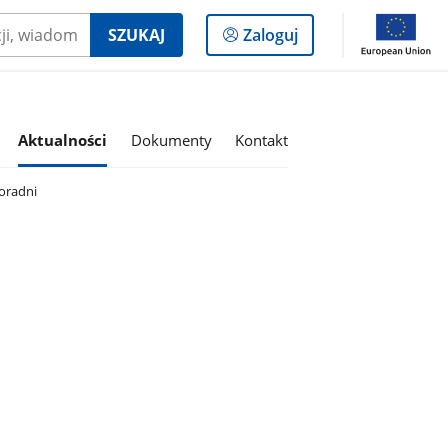
Logowanie
SZUKAJ
Zaloguj
do
panelu
Aktualności
Dokumenty
Kontakt
oradni