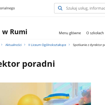
orialnego
h w Rumi
Menu główne
O szkołach
Aktualności
II Liceum Ogólnokształcące
Spotkanie z dyrektor p
ektor poradni