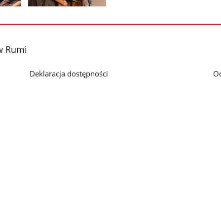
Pokaż
zdjęcie
3
z
 w Rumi
galerii.
Deklaracja dostępności
O