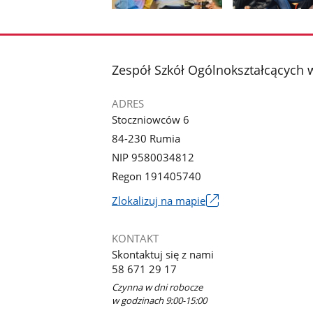
Pokaż
Pokaż
zdjęcie
zdjęcie
1
2
z
z
stopka
Zespół Szkół Ogólnokształcących
galerii.
galerii.
ADRES
Stoczniowców 6
84-230 Rumia
NIP 9580034812
Regon 191405740
Link
Zlokalizuj na mapie
otworzy
się
KONTAKT
w
Skontaktuj się z nami
nowym
58 671 29 17
oknie
Czynna w dni robocze
w godzinach 9:00-15:00