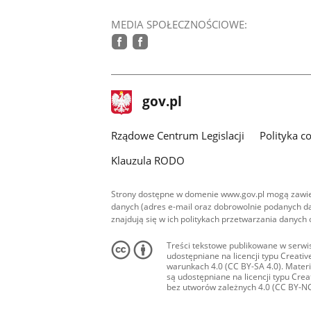
MEDIA SPOŁECZNOŚCIOWE:
facebook
facebook
stopka
Strona
gov.pl
gov.pl
główna
Rządowe Centrum Legislacji
Polityka c
Klauzula RODO
Strony dostępne w domenie www.gov.pl mogą zawier
danych (adres e-mail oraz dobrowolnie podanych da
znajdują się w ich politykach przetwarzania danych
Treści tekstowe publikowane w serwis
udostępniane na licencji typu Creat
warunkach 4.0 (CC BY-SA 4.0). Materia
są udostępniane na licencji typu Cr
bez utworów zależnych 4.0 (CC BY-NC-N