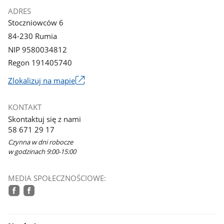
ADRES
Stoczniowców 6
84-230 Rumia
NIP 9580034812
Regon 191405740
Link
Zlokalizuj na mapie
otworzy
się
KONTAKT
w
Skontaktuj się z nami
nowym
58 671 29 17
oknie
Czynna w dni robocze
w godzinach 9:00-15:00
MEDIA SPOŁECZNOŚCIOWE:
facebook
facebook