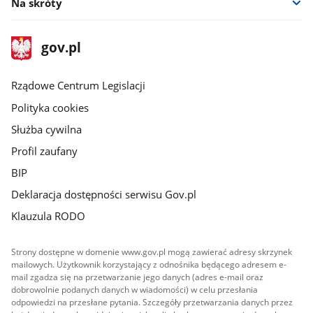
Na skróty
stopka
Strona
gov.pl
gov.pl
główna
Rządowe Centrum Legislacji
Polityka cookies
Służba cywilna
Profil zaufany
BIP
Deklaracja dostępności serwisu Gov.pl
Klauzula RODO
Strony dostępne w domenie www.gov.pl mogą zawierać adresy skrzynek
mailowych. Użytkownik korzystający z odnośnika będącego adresem e-
mail zgadza się na przetwarzanie jego danych (adres e-mail oraz
dobrowolnie podanych danych w wiadomości) w celu przesłania
odpowiedzi na przesłane pytania. Szczegóły przetwarzania danych przez