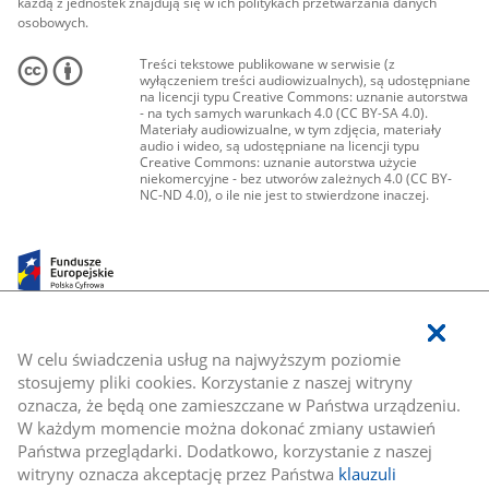
każdą z jednostek znajdują się w ich politykach przetwarzania danych
osobowych.
Treści tekstowe publikowane w serwisie (z
wyłączeniem treści audiowizualnych), są udostępniane
na licencji typu Creative Commons: uznanie autorstwa
- na tych samych warunkach 4.0 (CC BY-SA 4.0).
Materiały audiowizualne, w tym zdjęcia, materiały
audio i wideo, są udostępniane na licencji typu
Creative Commons: uznanie autorstwa użycie
niekomercyjne - bez utworów zależnych 4.0 (CC BY-
NC-ND 4.0), o ile nie jest to stwierdzone inaczej.
W celu świadczenia usług na najwyższym poziomie
stosujemy pliki cookies. Korzystanie z naszej witryny
oznacza, że będą one zamieszczane w Państwa urządzeniu.
W każdym momencie można dokonać zmiany ustawień
Państwa przeglądarki. Dodatkowo, korzystanie z naszej
witryny oznacza akceptację przez Państwa
klauzuli