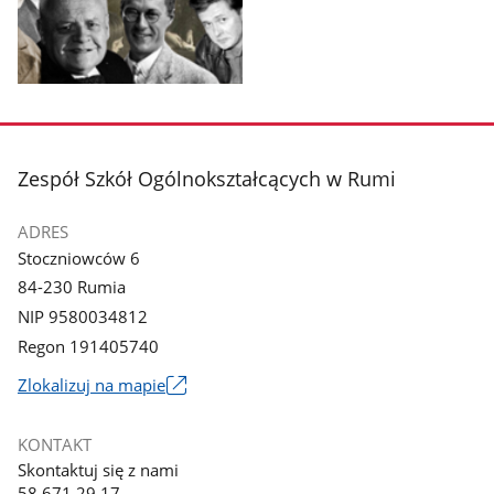
Pokaż
zdjęcie
1
z
stopka
Zespół Szkół Ogólnokształcących w Rumi
galerii.
ADRES
Stoczniowców 6
84-230 Rumia
NIP 9580034812
Regon 191405740
Link
Zlokalizuj na mapie
otworzy
się
KONTAKT
w
Skontaktuj się z nami
nowym
58 671 29 17