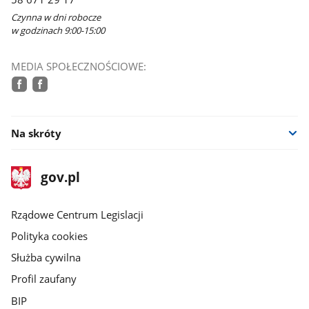
oknie
Czynna w dni robocze
w godzinach 9:00-15:00
MEDIA SPOŁECZNOŚCIOWE:
facebook
facebook
Na skróty
stopka
Strona
gov.pl
gov.pl
główna
Rządowe Centrum Legislacji
Polityka cookies
Służba cywilna
Profil zaufany
BIP