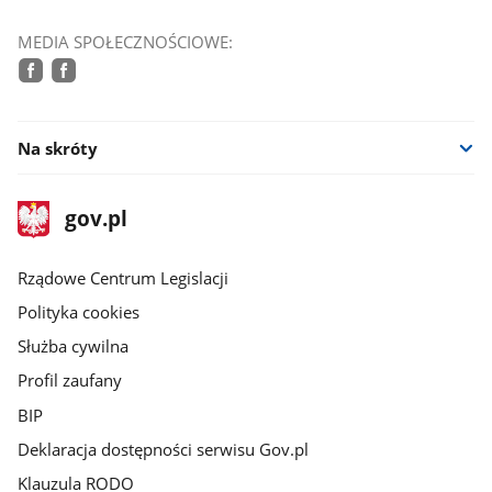
MEDIA SPOŁECZNOŚCIOWE:
facebook
facebook
Na skróty
stopka
Strona
gov.pl
gov.pl
główna
Rządowe Centrum Legislacji
Polityka cookies
Służba cywilna
Profil zaufany
BIP
Deklaracja dostępności serwisu Gov.pl
Klauzula RODO