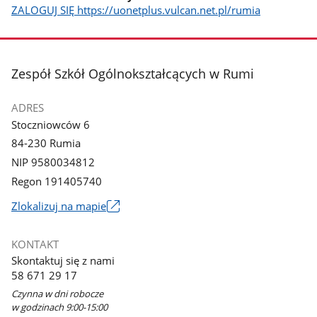
ZALOGUJ SIĘ https://uonetplus.vulcan.net.pl/rumia
stopka
Zespół Szkół Ogólnokształcących w Rumi
ADRES
Stoczniowców 6
84-230 Rumia
NIP 9580034812
Regon 191405740
Link
Zlokalizuj na mapie
otworzy
się
KONTAKT
w
Skontaktuj się z nami
nowym
58 671 29 17
oknie
Czynna w dni robocze
w godzinach 9:00-15:00