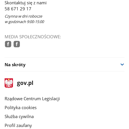
Skontaktuj się z nami
nowym
58 671 29 17
oknie
Czynna w dni robocze
w godzinach 9:00-15:00
MEDIA SPOŁECZNOŚCIOWE:
facebook
facebook
Na skróty
stopka
Strona
gov.pl
gov.pl
główna
Rządowe Centrum Legislacji
Polityka cookies
Służba cywilna
Profil zaufany