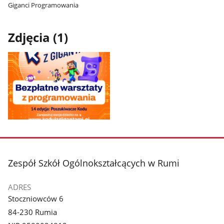
Giganci Programowania
Zdjęcia (1)
Pokaż
zdjęcie
1
z
stopka
Zespół Szkół Ogólnokształcących w Rumi
galerii.
ADRES
Stoczniowców 6
84-230 Rumia