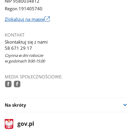
NIP 9580034812
Regon 191405740
Link
Zlokalizuj na mapie
otworzy
się
KONTAKT
w
Skontaktuj się z nami
nowym
58 671 29 17
oknie
Czynna w dni robocze
w godzinach 9:00-15:00
MEDIA SPOŁECZNOŚCIOWE:
facebook
facebook
Na skróty
stopka
Strona
gov.pl
gov.pl
główna