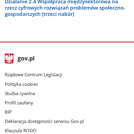
Działanie 2.4 Współpraca międzysektorowa na
rzecz cyfrowych rozwiązań problemów społeczno-
gospodarczych (trzeci nabór)
stopka
Strona
gov.pl
gov.pl
główna
Rządowe Centrum Legislacji
Polityka cookies
Służba cywilna
Profil zaufany
BIP
Deklaracja dostępności serwisu Gov.pl
Klauzula RODO