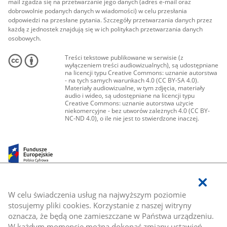
mail zgadza się na przetwarzanie jego danych (adres e-mail oraz
dobrowolnie podanych danych w wiadomości) w celu przesłania
odpowiedzi na przesłane pytania. Szczegóły przetwarzania danych przez
każdą z jednostek znajdują się w ich politykach przetwarzania danych
osobowych.
Treści tekstowe publikowane w serwisie (z
wyłączeniem treści audiowizualnych), są udostępniane
na licencji typu Creative Commons: uznanie autorstwa
- na tych samych warunkach 4.0 (CC BY-SA 4.0).
Materiały audiowizualne, w tym zdjęcia, materiały
audio i wideo, są udostępniane na licencji typu
Creative Commons: uznanie autorstwa użycie
niekomercyjne - bez utworów zależnych 4.0 (CC BY-
NC-ND 4.0), o ile nie jest to stwierdzone inaczej.
W celu świadczenia usług na najwyższym poziomie
stosujemy pliki cookies. Korzystanie z naszej witryny
oznacza, że będą one zamieszczane w Państwa urządzeniu.
W każdym momencie można dokonać zmiany ustawień