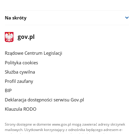
facebook
facebook
Na skróty
stopka
Strona
gov.pl
gov.pl
główna
Rządowe Centrum Legislacji
Polityka cookies
Służba cywilna
Profil zaufany
BIP
Deklaracja dostępności serwisu Gov.pl
Klauzula RODO
Strony dostępne w domenie www.gov.pl mogą zawierać adresy skrzynek
mailowych. Użytkownik korzystający z odnośnika będącego adresem e-