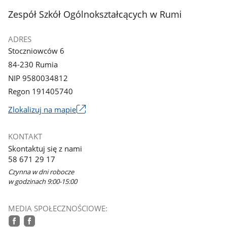
z
z
stopka
Zespół Szkół Ogólnokształcących w Rumi
galerii.
galerii.
ADRES
Stoczniowców 6
84-230 Rumia
NIP 9580034812
Regon 191405740
Link
Zlokalizuj na mapie
otworzy
się
KONTAKT
w
Skontaktuj się z nami
nowym
58 671 29 17
oknie
Czynna w dni robocze
w godzinach 9:00-15:00
MEDIA SPOŁECZNOŚCIOWE: