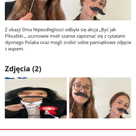
Z okazji Dnia Nipeodleglosci odbyła się akcja „Być jak
Piłsudski „ uczniowie mieli szanse zapoznać się z cytatami
słynnego Polaka oraz mogli zrobić sobie pamiątkowe zdjęcie
z wąsem.
Zdjęcia (2)
Pokaż
Pokaż
zdjęcie
zdjęcie
1
2