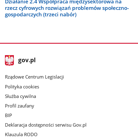
Działanie 2.4 Współpraca międzysektorowa na
rzecz cyfrowych rozwiązań problemów społeczno-
gospodarczych (trzeci nabór)
stopka
Strona
gov.pl
gov.pl
główna
Rządowe Centrum Legislacji
Polityka cookies
Służba cywilna
Profil zaufany
BIP
Deklaracja dostępności serwisu Gov.pl
Klauzula RODO