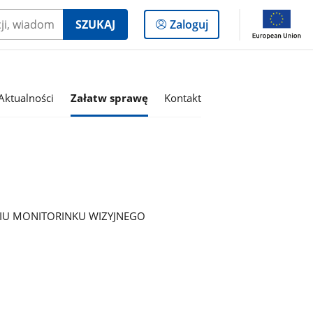
Logowanie
SZUKAJ
Zaloguj
do
panelu
Aktualności
Załatw sprawę
Kontakt
IU MONITORINKU WIZYJNEGO