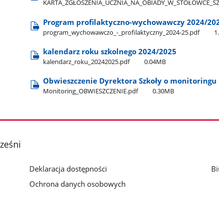
KARTA​_ZGŁOSZENIA​_UCZNIA​_NA​_OBIADY​_W​_STOŁÓWCE​_S
Program profilaktyczno-wychowawczy 2024/20
program​_wychowawczo​_-​_profilaktyczny​_2024-25.pdf
1
kalendarz roku szkolnego 2024/2025
kalendarz​_roku​_20242025.pdf
0.04MB
Obwieszczenie Dyrektora Szkoły o monitoringu
Monitoring​_OBWIESZCZENIE.pdf
0.30MB
rześni
Deklaracja dostępności
Bi
Ochrona danych osobowych