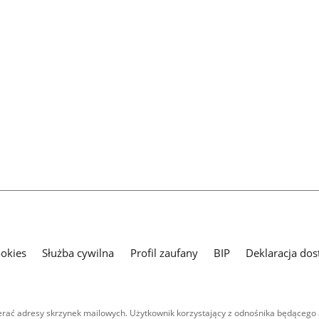
ookies
Służba cywilna
Profil zaufany
BIP
Deklaracja dos
ać adresy skrzynek mailowych. Użytkownik korzystający z odnośnika będącego 