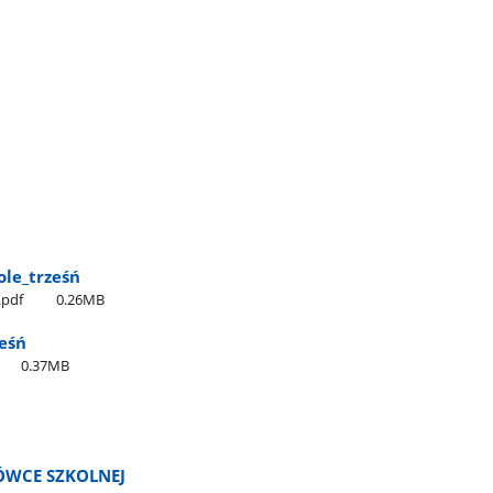
e​_trześń
.pdf
0.26MB
eśń
0.37MB
ÓWCE SZKOLNEJ