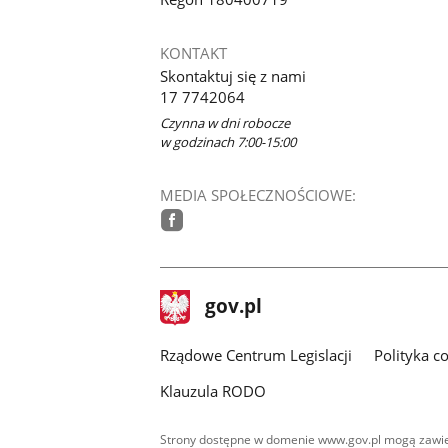
KONTAKT
Skontaktuj się z nami
17 7742064
Czynna w dni robocze
w godzinach 7:00-15:00
MEDIA SPOŁECZNOŚCIOWE:
facebook
stopka
Strona
gov.pl
gov.pl
główna
Rządowe Centrum Legislacji
Polityka c
Klauzula RODO
Strony dostępne w domenie www.gov.pl mogą zawier