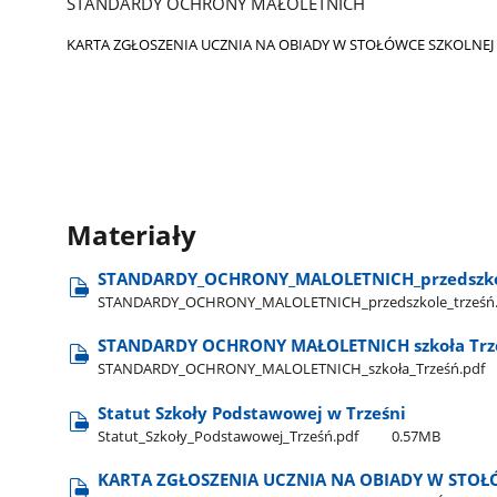
STANDARDY OCHRONY MAŁOLETNICH
KARTA ZGŁOSZENIA UCZNIA NA OBIADY W STOŁÓWCE SZKOLNEJ
Materiały
STANDARDY​_OCHRONY​_MALOLETNICH​_przedszkol
STANDARDY​_OCHRONY​_MALOLETNICH​_przedszkole​_trześń
STANDARDY OCHRONY MAŁOLETNICH szkoła Trz
STANDARDY​_OCHRONY​_MALOLETNICH​_szkoła​_Trześń.pdf
Statut Szkoły Podstawowej w Trześni
Statut​_Szkoły​_Podstawowej​_Trześń.pdf
0.57MB
KARTA ZGŁOSZENIA UCZNIA NA OBIADY W STOŁ