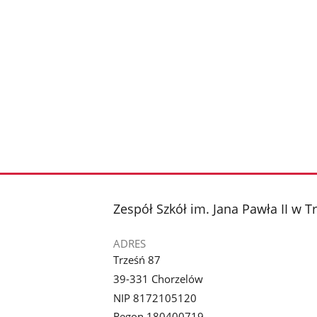
stopka
Zespół Szkół im. Jana Pawła II w T
ADRES
Trześń 87
39-331 Chorzelów
NIP 8172105120
Regon 180400719