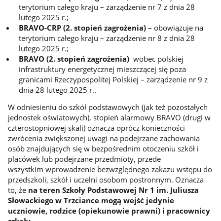
terytorium całego kraju – zarządzenie nr 7 z dnia 28
lutego 2025 r.;
BRAVO-CRP (2. stopień zagrożenia)
–
obowiązuje na
terytorium całego kraju – zarządzenie nr 8 z dnia 28
lutego 2025 r.;
BRAVO (2. stopień zagrożenia)
wobec polskiej
infrastruktury energetycznej mieszczącej się poza
granicami Rzeczypospolitej Polskiej – zarządzenie nr 9 z
dnia 28 lutego 2025 r..
W odniesieniu do szkół podstawowych (jak też pozostałych
jednostek oświatowych), stopień alarmowy BRAVO (drugi w
czterostopniowej skali) oznacza oprócz konieczności
zwrócenia zwiększonej uwagi na podejrzane zachowania
osób znajdujących się w bezpośrednim otoczeniu szkół i
placówek lub podejrzane przedmioty, przede
wszystkim wprowadzenie bezwzględnego zakazu wstępu do
przedszkoli, szkół i uczelni osobom postronnym. Oznacza
to, że
na teren Szkoły Podstawowej Nr 1 im. Juliusza
Słowackiego w Trzciance mogą wejść jedynie
uczniowie, rodzice (opiekunowie prawni) i pracownicy