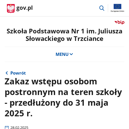
przejdź
gov.pl
do
wyszukiwar
Przejdź
do
Szkoła Podstawowa Nr 1 im. Juliusza
serwis
Słowackiego w Trzciance
Biulety
Informa
Publicz
MENU
Szkoła
Podst
Nr
Powrót
1
Zakaz wstępu osobom
im.
postronnym na teren szkoły
Juliusz
Słowac
- przedłużony do 31 maja
w
Trzcian
2025 r.
28.02.2025