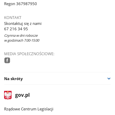
Regon 367987950
KONTAKT
Skontaktuj się z nami
67 216 34 95
Czynna w dni robocze
w godzinach 7:00-15:00
MEDIA SPOŁECZNOŚCIOWE:
facebook
Na skróty
stopka
Strona
gov.pl
gov.pl
główna
Rządowe Centrum Legislacji