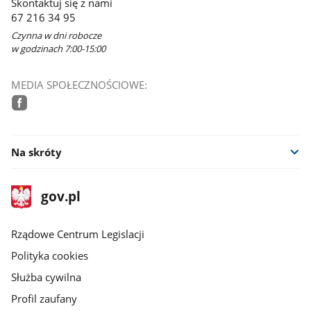
Skontaktuj się z nami
67 216 34 95
Czynna w dni robocze
w godzinach 7:00-15:00
MEDIA SPOŁECZNOŚCIOWE:
facebook
Na skróty
stopka
Strona
gov.pl
gov.pl
główna
Rządowe Centrum Legislacji
Polityka cookies
Służba cywilna
Profil zaufany