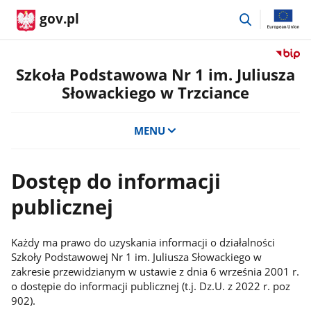
przejdź
gov.pl
do
wyszukiwar
Przejdź
do
Szkoła Podstawowa Nr 1 im. Juliusza
serwis
Słowackiego w Trzciance
Biulety
Informa
Publicz
MENU
Szkoła
Podst
Nr
Dostęp do informacji
1
publicznej
im.
Juliusz
Słowac
Każdy ma prawo do uzyskania informacji o działalności
w
Szkoły Podstawowej Nr 1 im. Juliusza Słowackiego w
Trzcian
zakresie przewidzianym w ustawie z dnia 6 września 2001 r.
o dostępie do informacji publicznej (t.j. Dz.U. z 2022 r. poz
902).