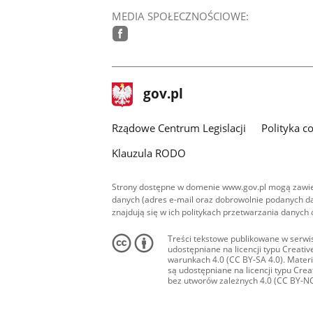
MEDIA SPOŁECZNOŚCIOWE:
facebook
stopka
Strona
gov.pl
gov.pl
główna
Rządowe Centrum Legislacji
Polityka c
Klauzula RODO
Strony dostępne w domenie www.gov.pl mogą zawier
danych (adres e-mail oraz dobrowolnie podanych da
znajdują się w ich politykach przetwarzania danych
Treści tekstowe publikowane w serwis
udostępniane na licencji typu Creat
warunkach 4.0 (CC BY-SA 4.0). Materia
są udostępniane na licencji typu Cr
bez utworów zależnych 4.0 (CC BY-NC-N