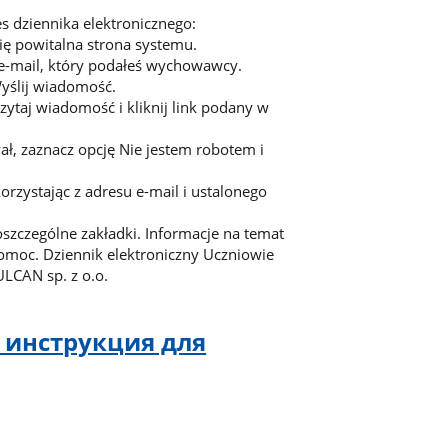
s dziennika elektronicznego:
się powitalna strona systemu.
s e-mail, który podałeś wychowawcy.
Wyślij wiadomość.
zytaj wiadomość i kliknij link podany w
ł, zaznacz opcję Nie jestem robotem i
zystając z adresu e-mail i ustalonego
oszczególne zakładki. Informacje na temat
Pomoc. Dziennik elektroniczny Uczniowie
LCAN sp. z o.o.
- инструкция для