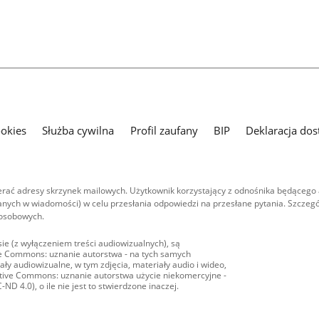
ookies
Służba cywilna
Profil zaufany
BIP
Deklaracja dos
ać adresy skrzynek mailowych. Użytkownik korzystający z odnośnika będącego 
nych w wiadomości) w celu przesłania odpowiedzi na przesłane pytania. Szczegó
 osobowych.
ie (z wyłączeniem treści audiowizualnych), są
ive Commons: uznanie autorstwa - na tych samych
ły audiowizualne, w tym zdjęcia, materiały audio i wideo,
eative Commons: uznanie autorstwa użycie niekomercyjne -
D 4.0), o ile nie jest to stwierdzone inaczej.