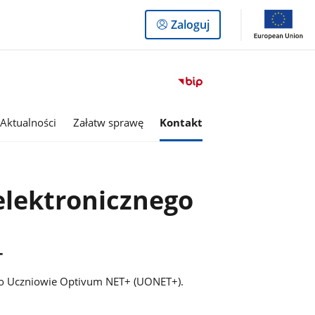
Logowanie
Zaloguj
do
panelu
Przejdź
do
serwisu
Aktualności
Załatw sprawę
Kontakt
Biuletyn
Informacji
Publicznej
Szkoła
Podstawowa
elektronicznego
Nr
1
im.
Juliusza
+
Słowackiego
w
ego Uczniowie Optivum NET+ (UONET+).
Trzciance