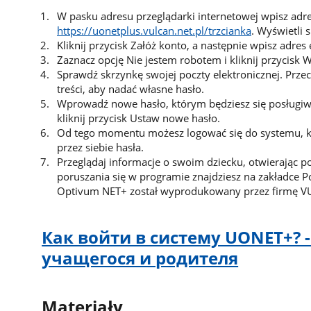
W pasku adresu przeglądarki internetowej wpisz adre
https://uonetplus.vulcan.net.pl/trzcianka
. Wyświetli 
Kliknij przycisk Załóż konto, a następnie wpisz adre
Zaznacz opcję Nie jestem robotem i kliknij przycisk 
Sprawdź skrzynkę swojej poczty elektronicznej. Przec
treści, aby nadać własne hasło.
Wprowadź nowe hasło, którym będziesz się posługiwa
kliknij przycisk Ustaw nowe hasło.
Od tego momentu możesz logować się do systemu, kor
przez siebie hasła.
Przeglądaj informacje o swoim dziecku, otwierając p
poruszania się w programie znajdziesz na zakładce 
Optivum NET+ został wyprodukowany przez firmę VU
Как войти в систему UONET+? 
учащегося и родителя
Materiały