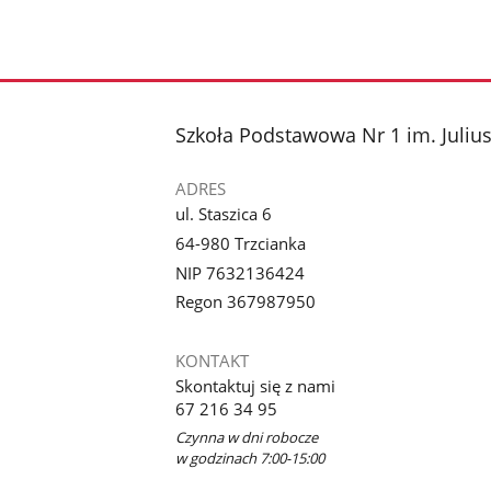
stopka
Szkoła Podstawowa Nr 1 im. Juliu
ADRES
ul. Staszica 6
64-980 Trzcianka
NIP 7632136424
Regon 367987950
KONTAKT
Skontaktuj się z nami
67 216 34 95
Czynna w dni robocze
w godzinach 7:00-15:00