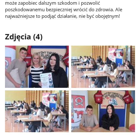
może zapobiec dalszym szkodom i pozwolić
poszkodowanemu bezpieczniej wrócić do zdrowia. Ale
najważniejsze to podjąć działanie, nie być obojętnym!
Zdjęcia (4)
Pokaż
Pokaż
zdjęcie
zdjęcie
1
2
z
z
galerii.
galerii.
Pokaż
Pokaż