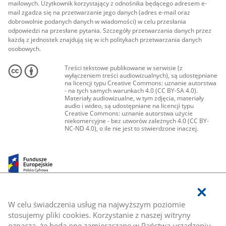
mailowych. Użytkownik korzystający z odnośnika będącego adresem e-
mail zgadza się na przetwarzanie jego danych (adres e-mail oraz
dobrowolnie podanych danych w wiadomości) w celu przesłania
odpowiedzi na przesłane pytania. Szczegóły przetwarzania danych przez
każdą z jednostek znajdują się w ich politykach przetwarzania danych
osobowych.
Treści tekstowe publikowane w serwisie (z
wyłączeniem treści audiowizualnych), są udostępniane
na licencji typu Creative Commons: uznanie autorstwa
- na tych samych warunkach 4.0 (CC BY-SA 4.0).
Materiały audiowizualne, w tym zdjęcia, materiały
audio i wideo, są udostępniane na licencji typu
Creative Commons: uznanie autorstwa użycie
niekomercyjne - bez utworów zależnych 4.0 (CC BY-
NC-ND 4.0), o ile nie jest to stwierdzone inaczej.
W celu świadczenia usług na najwyższym poziomie
stosujemy pliki cookies. Korzystanie z naszej witryny
oznacza, że będą one zamieszczane w Państwa urządzeniu.