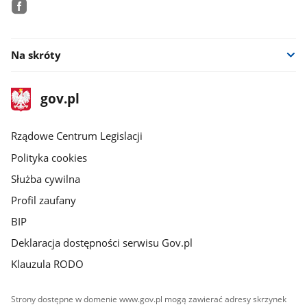
facebook
Na skróty
stopka
Strona
gov.pl
gov.pl
główna
Rządowe Centrum Legislacji
Polityka cookies
Służba cywilna
Profil zaufany
BIP
Deklaracja dostępności serwisu Gov.pl
Klauzula RODO
Strony dostępne w domenie www.gov.pl mogą zawierać adresy skrzynek