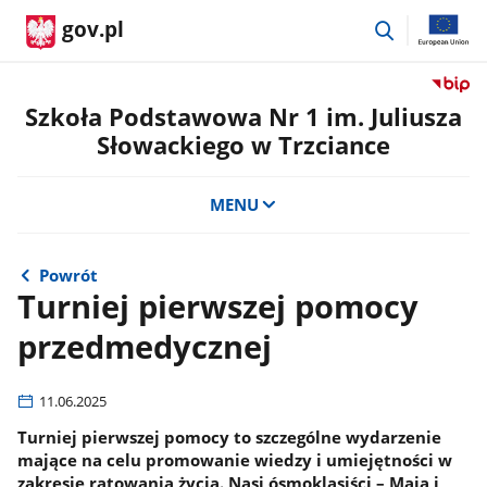
przejdź
gov.pl
do
wyszukiwar
Przejdź
do
Szkoła Podstawowa Nr 1 im. Juliusza
serwis
Słowackiego w Trzciance
Biulety
Informa
Publicz
MENU
Szkoła
Podst
Nr
Powrót
1
Turniej pierwszej pomocy
im.
przedmedycznej
Juliusz
Słowac
w
11.06.2025
Trzcian
Turniej pierwszej pomocy to szczególne wydarzenie
mające na celu promowanie wiedzy i umiejętności w
zakresie ratowania życia. Nasi ósmoklasiści – Maja i