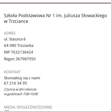
zdjęcie
zdjęcie
3
4
z
z
stopka
Szkoła Podstawowa Nr 1 im. Juliusza Słowackiego
galerii.
galerii.
w Trzciance
ADRES
ul. Staszica 6
64-980 Trzcianka
NIP 7632136424
Regon 367987950
KONTAKT
Skontaktuj się z nami
67 216 34 95
Czynna w dni robocze
w godzinach 7:00-15:00
MEDIA SPOŁECZNOŚCIOWE: