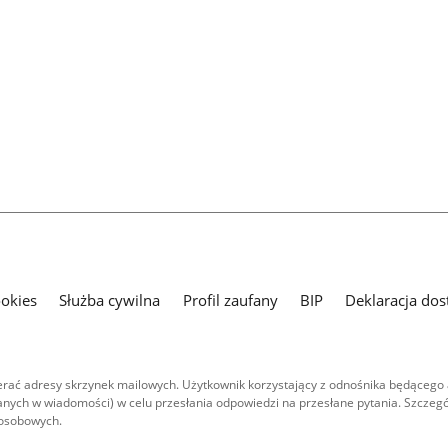
ookies
Służba cywilna
Profil zaufany
BIP
Deklaracja dos
ać adresy skrzynek mailowych. Użytkownik korzystający z odnośnika będącego 
nych w wiadomości) w celu przesłania odpowiedzi na przesłane pytania. Szczegó
 osobowych.