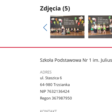
Zdjęcia (5)
Pokaż
poprzednie
Pokaż
Pokaż
zdjęcia
zdjęcie
zdjęcie
1
2
z
z
stopka
Szkoła Podstawowa Nr 1 im. Juliu
galerii.
galerii.
ADRES
ul. Staszica 6
64-980 Trzcianka
NIP 7632136424
Regon 367987950
KONTAKT