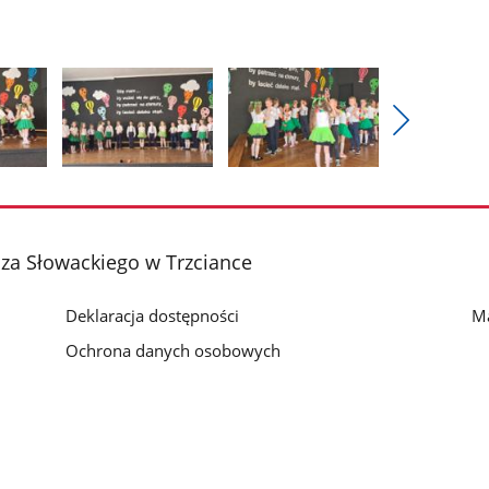
Pokaż
nestępne
Pokaż
Pokaż
zdjęcia
zdjęcie
zdjęcie
3
4
z
z
sza Słowackiego w Trzciance
galerii.
galerii.
Deklaracja dostępności
Ma
Ochrona danych osobowych