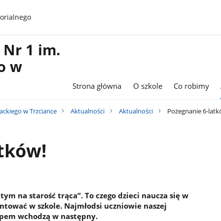
orialnego
Nr 1 im.
o w
Strona główna
O szkole
Co robimy
ackiego w Trzciance
Aktualności
Aktualności
Pożegnanie 6-latk
tków!
ym na starość trąca”. To czego dzieci naucza się w
ntować w szkole. Najmłodsi uczniowie naszej
tupem wchodzą w następny.