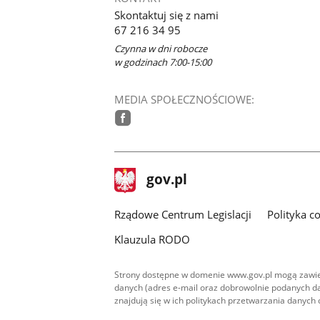
Skontaktuj się z nami
67 216 34 95
Czynna w dni robocze
w godzinach 7:00-15:00
MEDIA SPOŁECZNOŚCIOWE:
facebook
stopka
Strona
gov.pl
gov.pl
główna
Rządowe Centrum Legislacji
Polityka c
Klauzula RODO
Strony dostępne w domenie www.gov.pl mogą zawier
danych (adres e-mail oraz dobrowolnie podanych da
znajdują się w ich politykach przetwarzania danych