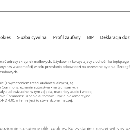
ookies
Służba cywilna
Profil zaufany
BIP
Deklaracja dos
ać adresy skrzynek mailowych. Użytkownik korzystający z odnośnika będącego 
nych w wiadomości) w celu przesłania odpowiedzi na przesłane pytania. Szczegó
 osobowych.
ie (z wyłączeniem treści audiowizualnych), są
ive Commons: uznanie autorstwa - na tych samych
ły audiowizualne, w tym zdjęcia, materiały audio i wideo,
eative Commons: uznanie autorstwa użycie niekomercyjne -
D 4.0), o ile nie jest to stwierdzone inaczej.
oziomie stosujemy pliki cookies. Korzystanie z naszej witryny 