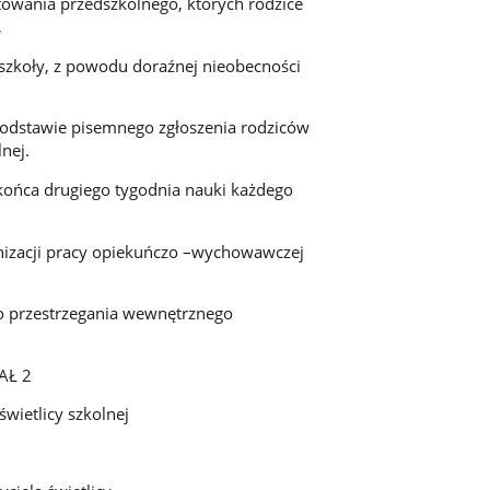
otowania przedszkolnego, których rodzice
,
szkoły, z powodu doraźnej nieobecności
podstawie pisemnego zgłoszenia rodziców
nej.
 końca drugiego tygodnia nauki każdego
ganizacji pracy opiekuńczo –wychowawczej
do przestrzegania wewnętrznego
2
y szkolnej
2