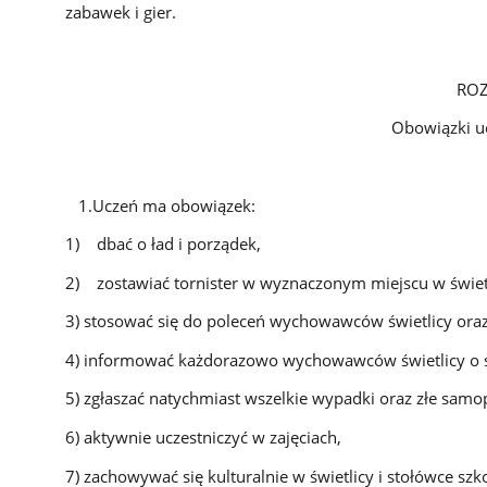
zabawek i gier.
ROZDZIAŁ
Obowiązki ucznia w św
§ 
1.Uczeń ma obowiązek:
1) dbać o ład i porządek,
2) zostawiać tornister w wyznaczonym miejscu w świetl
3) stosować się do poleceń wychowawców świetlicy ora
4) informować każdorazowo wychowawców świetlicy o swo
5) zgłaszać natychmiast wszelkie wypadki oraz złe samo
6) aktywnie uczestniczyć w zajęciach,
7) zachowywać się kulturalnie w świetlicy i stołówce szko