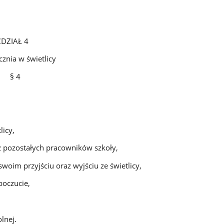
 4
ietlicy
4
icy,
z pozostałych pracowników szkoły,
im przyjściu oraz wyjściu ze świetlicy,
poczucie,
lnej.