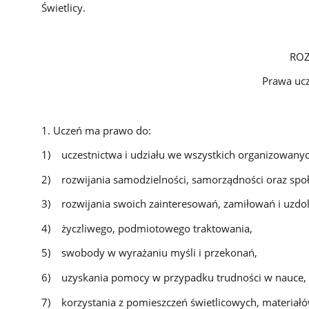
Świetlicy.
ROZDZIAŁ
Prawa ucznia w świ
§ 
1. Uczeń ma prawo do:
1) uczestnictwa i udziału we wszystkich organizowanyc
2) rozwijania samodzielności, samorządności oraz społ
3) rozwijania swoich zainteresowań, zamiłowań i uzdol
4) życzliwego, podmiotowego traktowania,
5) swobody w wyrażaniu myśli i przekonań,
6) uzyskania pomocy w przypadku trudności w nauce,
7) korzystania z pomieszczeń świetlicowych, materiałów