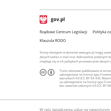
stopka
Strona
gov.pl
gov.pl
główna
Rządowe Centrum Legislacji
Polityka c
Klauzula RODO
Strony dostępne w domenie www.gov.pl mogą zawier
danych (adres e-mail oraz dobrowolnie podanych da
znajdują się w ich politykach przetwarzania danych
Treści tekstowe publikowane w serwis
udostępniane na licencji typu Creat
warunkach 4.0 (CC BY-SA 4.0). Materia
są udostępniane na licencji typu Cr
bez utworów zależnych 4.0 (CC BY-NC-N
W celu świadczenia usług na najwyższym p