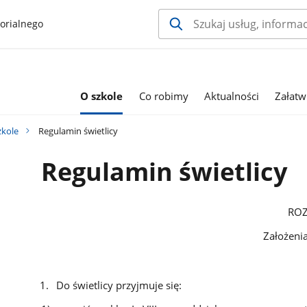
orialnego
O szkole
Co robimy
Aktualności
Załatw
zkole
Regulamin świetlicy
Regulamin świetlicy
ROZDZIAŁ
Założenia organiza
§ 
Do świetlicy przyjmuje się: