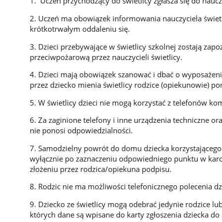
1. Uczeń przychodzący do świetlicy zgłasza się do nauczy
2. Uczeń ma obowiązek informowania nauczyciela świe
krótkotrwałym oddaleniu się.
3. Dzieci przebywające w świetlicy szkolnej zostają zap
przeciwpożarową przez nauczycieli świetlicy.
4. Dzieci mają obowiązek szanować i dbać o wyposażenie
przez dziecko mienia świetlicy rodzice (opiekunowie) p
5. W świetlicy dzieci nie mogą korzystać z telefonów k
6. Za zaginione telefony i inne urządzenia techniczne o
nie ponosi odpowiedzialności.
7. Samodzielny powrót do domu dziecka korzystającego z
wyłącznie po zaznaczeniu odpowiedniego punktu w karcie
złożeniu przez rodzica/opiekuna podpisu.
8. Rodzic nie ma możliwości telefonicznego polecenia
9. Dziecko ze świetlicy mogą odebrać jedynie rodzice l
których dane są wpisane do karty zgłoszenia dziecka do ś