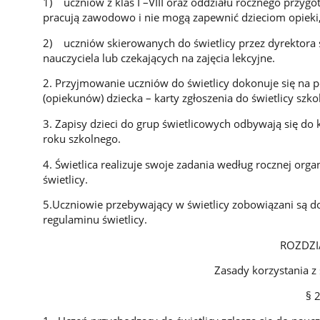
1) uczniów z klas I –VIII oraz oddziału rocznego przyg
pracują zawodowo i nie mogą zapewnić dzieciom opieki
2) uczniów skierowanych do świetlicy przez dyrektora 
nauczyciela lub czekających na zajęcia lekcyjne.
2. Przyjmowanie uczniów do świetlicy dokonuje się na 
(opiekunów) dziecka – karty zgłoszenia do świetlicy szkol
3. Zapisy dzieci do grup świetlicowych odbywają się do
roku szkolnego.
4. Świetlica realizuje swoje zadania według rocznej or
świetlicy.
5.Uczniowie przebywający w świetlicy zobowiązani są 
regulaminu świetlicy.
ROZDZIAŁ 
Zasady korzystania z świetlic
§ 